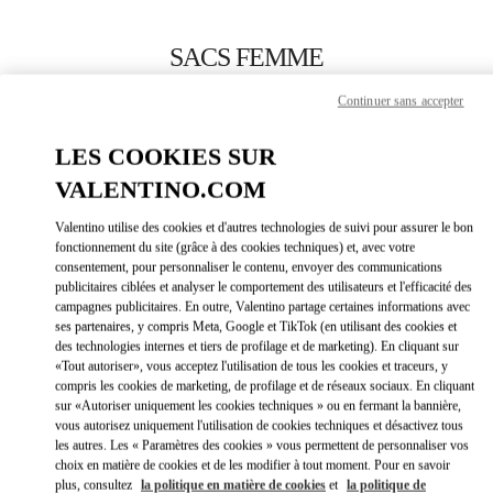
Skip to content
Return to Nav
SACS FEMME
Valentino
Continuer sans accepter
Fukuoka Iwataya Honten
LES COOKIES SUR
APPELLE MAINTENANT
VALENTINO.COM
Valentino utilise des cookies et d'autres technologies de suivi pour assurer le bon
PLUS DE DÉTAILS
fonctionnement du site (grâce à des cookies techniques) et, avec votre
consentement, pour personnaliser le contenu, envoyer des communications
publicitaires ciblées et analyser le comportement des utilisateurs et l'efficacité des
LINK OPEN
OBTENIR DES DIRECTIONS
campagnes publicitaires. En outre, Valentino partage certaines informations avec
ses partenaires, y compris Meta, Google et TikTok (en utilisant des cookies et
des technologies internes et tiers de profilage et de marketing). En cliquant sur
«Tout autoriser», vous acceptez l'utilisation de tous les cookies et traceurs, y
compris les cookies de marketing, de profilage et de réseaux sociaux. En cliquant
sur «Autoriser uniquement les cookies techniques » ou en fermant la bannière,
vous autorisez uniquement l'utilisation de cookies techniques et désactivez tous
les autres. Les « Paramètres des cookies » vous permettent de personnaliser vos
choix en matière de cookies et de les modifier à tout moment. Pour en savoir
plus, consultez
la politique en matière de cookies
et
la politique de
Link Opens in New Tab