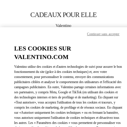
Skip to content
Return to Nav
CADEAUX POUR ELLE
Valentino
Fukuoka Iwataya Honten
Continuer sans accepter
APPELLE MAINTENANT
LES COOKIES SUR
VALENTINO.COM
PLUS DE DÉTAILS
Valentino utilise des cookies et d'autres technologies de suivi pour assurer le bon
fonctionnement du site (grâce à des cookies techniques) et, avec votre
LINK OPEN
OBTENIR DES DIRECTIONS
consentement, pour personnaliser le contenu, envoyer des communications
publicitaires ciblées et analyser le comportement des utilisateurs et l'efficacité des
campagnes publicitaires. En outre, Valentino partage certaines informations avec
ses partenaires, y compris Meta, Google et TikTok (en utilisant des cookies et
des technologies internes et tiers de profilage et de marketing). En cliquant sur
«Tout autoriser», vous acceptez l'utilisation de tous les cookies et traceurs, y
compris les cookies de marketing, de profilage et de réseaux sociaux. En cliquant
sur «Autoriser uniquement les cookies techniques » ou en fermant la bannière,
vous autorisez uniquement l'utilisation de cookies techniques et désactivez tous
les autres. Les « Paramètres des cookies » vous permettent de personnaliser vos
Link Opens in New Tab