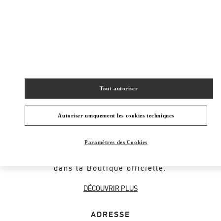
New Tab
Link Opens in New Tab
ヴァレンティノ 2026年 プレフォール
今すぐ見る
Link Opens in New Tab
Tout autoriser
À PROPOS DE LA BOUTIQUE
Autoriser uniquement les cookies techniques
Découvrez la sélection de cadeaux pour
Paramètres des Cookies
femmes par le créateur Valentino Garavani.
Achetez des cadeaux de luxe pour femmes
dans la Boutique officielle.
DÉCOUVRIR PLUS
ADRESSE