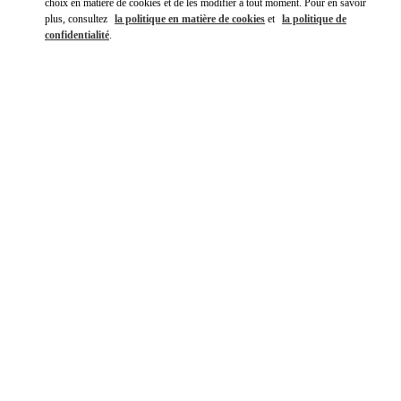
choix en matière de cookies et de les modifier à tout moment. Pour en savoir
plus, consultez
la politique en matière de cookies
et
la politique de
confidentialité
.
DÉCOUVRIR PLUS
NOUVEAUTÉS