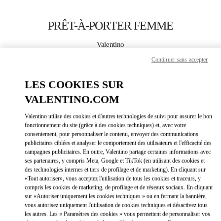
Skip to content
Return to Nav
PRÊT-À-PORTER FEMME
Valentino
Nagoya Takashimaya
Continuer sans accepter
APPELLE MAINTENANT
LES COOKIES SUR
VALENTINO.COM
PLUS DE DÉTAILS
Valentino utilise des cookies et d'autres technologies de suivi pour assurer le bon
fonctionnement du site (grâce à des cookies techniques) et, avec votre
LINK OPEN
OBTENIR DES DIRECTIONS
consentement, pour personnaliser le contenu, envoyer des communications
publicitaires ciblées et analyser le comportement des utilisateurs et l'efficacité des
campagnes publicitaires. En outre, Valentino partage certaines informations avec
ses partenaires, y compris Meta, Google et TikTok (en utilisant des cookies et
des technologies internes et tiers de profilage et de marketing). En cliquant sur
«Tout autoriser», vous acceptez l'utilisation de tous les cookies et traceurs, y
compris les cookies de marketing, de profilage et de réseaux sociaux. En cliquant
sur «Autoriser uniquement les cookies techniques » ou en fermant la bannière,
vous autorisez uniquement l'utilisation de cookies techniques et désactivez tous
les autres. Les « Paramètres des cookies » vous permettent de personnaliser vos
Link Opens in New Tab