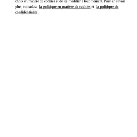
choix en matière de cookies et de les modifier à tout moment. Pour en savoir
plus, consultez
la politique en matière de cookies
et
la politique de
confidentialité
.
DÉCOUVRIR PLUS
NOUVEAUTÉS