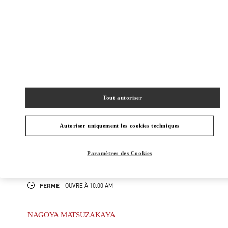
New Tab
Link Opens in New Tab
ヴァレンティノ 2026年 プレフォール
今すぐ見る
Link Opens in New Tab
Tout autoriser
BOUTIQUES VOISINES
DAEJEON GALLERIA TIMEWORLD MEN'S
Autoriser uniquement les cookies techniques
450-6001
AICHI
NAGOYA
NAKAMURA-KU
1-1-4 MEIEKI
Paramètres des Cookies
JR NAGOYA TAKASHIMAYA 7F
PHONE
TÉLÉPHONE:
052-756-3952
FERMÉ
- OUVRE À
10:00 AM
NAGOYA MATSUZAKAYA