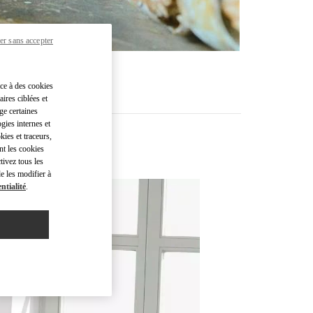
er sans accepter
âce à des cookies
ires ciblées et
ge certaines
gies internes et
kies et traceurs,
nt les cookies
tivez tous les
e les modifier à
ntialité
.