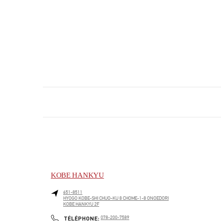
KOBE HANKYU
651-8511
HYOGO
KOBE-SHI
CHUO-KU
8 CHOME-1-8 ONOEDORI
KOBE HANKYU 2F
PHONE
TÉLÉPHONE:
078-200-7589