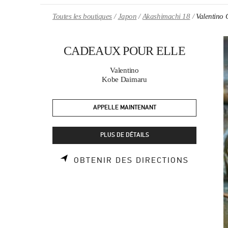
Skip to content
Return to Nav
Toutes les boutiques
Japon
Akashimachi 18
Valentin
CADEAUX POUR ELLE
Valentino
Kobe Daimaru
APPELLE MAINTENANT
PLUS DE DÉTAILS
LINK OP
OBTENIR DES DIRECTIONS