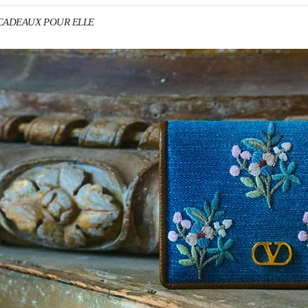
o CADEAUX POUR ELLE
ENS IN NEW TAB
Link O