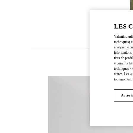
LES 
Valentino uti
techniques) e
analyser le co
informations 
tiers de profi
y compris les
techniques » 
autres. Les «
tout moment. 
Autoris