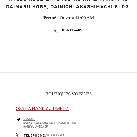
DAIMARU KOBE, DAINICHI AKASHIMACHI BLDG.
Fermé
- Ouvre à
11:00 AM
078-335-6840
BOUTIQUES VOISINES
OSAKA HANKYU UMEDA
530-8350
OSAKA
OSAKA
KITA-KU
8-7 KAKUDA-CHO
HANKYU UMEDA 5F
PHONE
TÉLÉPHONE:
06-6313-7381