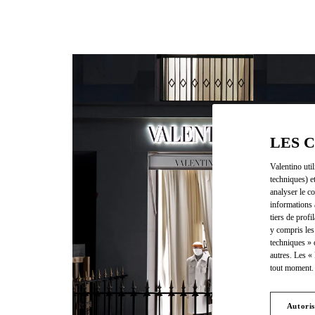
LES 
Valentino uti
techniques) e
analyser le co
informations 
tiers de profi
y compris les
techniques » 
autres. Les «
tout moment. 
Autoris