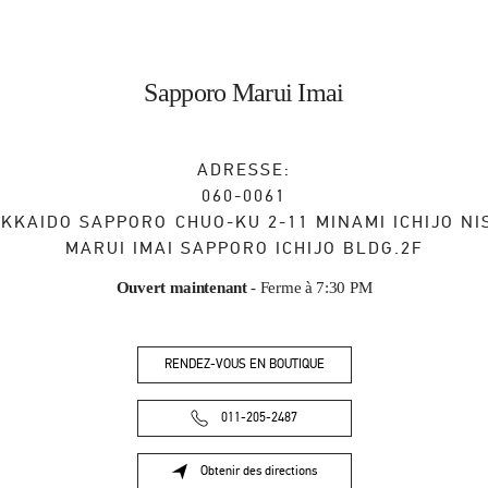
Sapporo Marui Imai
ADRESSE:
060-0061
KKAIDO
SAPPORO
CHUO-KU
2-11 MINAMI ICHIJO NI
MARUI IMAI SAPPORO ICHIJO BLDG.2F
Ouvert maintenant
- Ferme à
7:30 PM
RENDEZ-VOUS EN BOUTIQUE
011-205-2487
Obtenir des directions
Link Opens in New Tab