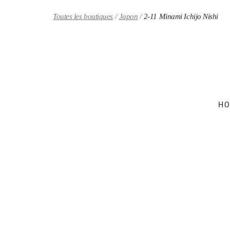
Skip to content
Return to Nav
Toutes les boutiques
Japon
2-11 Minami Ichijo Nishi
HO