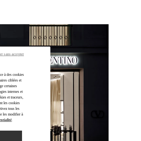
er sans accepter
âce à des cookies
ires ciblées et
ge certaines
gies internes et
kies et traceurs,
nt les cookies
tivez tous les
e les modifier à
ntialité
.