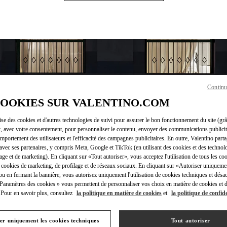
Continu
COOKIES SUR VALENTINO.COM
lise des cookies et d'autres technologies de suivi pour assurer le bon fonctionnement du site (gr
t, avec votre consentement, pour personnaliser le contenu, envoyer des communications publicita
HEURES D'OUVERTURE
mportement des utilisateurs et l'efficacité des campagnes publicitaires. En outre, Valentino parta
avec ses partenaires, y compris Meta, Google et TikTok (en utilisant des cookies et des technolo
Jour de la semaine
Heures
Dimanche
10:30 AM
-
7:30 PM
lage et de marketing). En cliquant sur «Tout autoriser», vous acceptez l'utilisation de tous les coo
Lundi
10:30 AM
-
7:30 PM
 cookies de marketing, de profilage et de réseaux sociaux. En cliquant sur «Autoriser uniqueme
Mardi
10:30 AM
-
7:30 PM
ou en fermant la bannière, vous autorisez uniquement l'utilisation de cookies techniques et désac
 Paramètres des cookies » vous permettent de personnaliser vos choix en matière de cookies et d
Mercredi
10:30 AM
-
7:30 PM
Pour en savoir plus, consultez
la politique en matière de cookies
et
la politique de confide
Jeudi
10:30 AM
-
7:30 PM
Vendredi
10:30 AM
-
7:30 PM
Samedi
10:30 AM
-
7:30 PM
er uniquement les cookies techniques
Tout autoriser