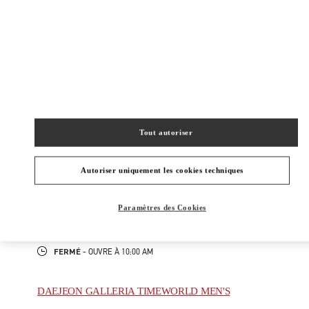
New Tab
Link Opens in New Tab
ヴァレンティノ 2026年 プレフォール
今すぐ見る
Link Opens in New Tab
Tout autoriser
BOUTIQUES VOISINES
NAGOYA TAKASHIMAYA
Autoriser uniquement les cookies techniques
450-6001
AICHI
NAGOYA
NAKAMURA-KU
1-1-4 MEIEKI
Paramètres des Cookies
JR NAGOYA TAKASHIMAYA 2F
PHONE
TÉLÉPHONE:
052-485-8835
FERMÉ
- OUVRE À
10:00 AM
DAEJEON GALLERIA TIMEWORLD MEN'S