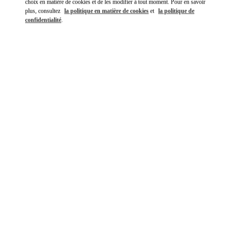
choix en matière de cookies et de les modifier à tout moment. Pour en savoir
plus, consultez
la politique en matière de cookies
et
la politique de
confidentialité
.
DÉCOUVRIR PLUS
NOUVEAUTÉS