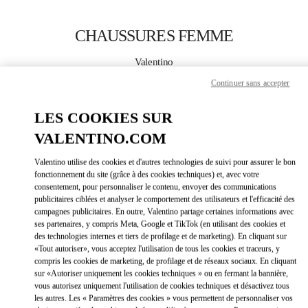
Skip to content
Return to Nav
CHAUSSURES FEMME
Valentino
Nagoya Matsuzakaya
Continuer sans accepter
APPELLE MAINTENANT
LES COOKIES SUR
VALENTINO.COM
PLUS DE DÉTAILS
Valentino utilise des cookies et d'autres technologies de suivi pour assurer le bon
fonctionnement du site (grâce à des cookies techniques) et, avec votre
LINK OPEN
OBTENIR DES DIRECTIONS
consentement, pour personnaliser le contenu, envoyer des communications
publicitaires ciblées et analyser le comportement des utilisateurs et l'efficacité des
campagnes publicitaires. En outre, Valentino partage certaines informations avec
ses partenaires, y compris Meta, Google et TikTok (en utilisant des cookies et
des technologies internes et tiers de profilage et de marketing). En cliquant sur
«Tout autoriser», vous acceptez l'utilisation de tous les cookies et traceurs, y
compris les cookies de marketing, de profilage et de réseaux sociaux. En cliquant
sur «Autoriser uniquement les cookies techniques » ou en fermant la bannière,
vous autorisez uniquement l'utilisation de cookies techniques et désactivez tous
les autres. Les « Paramètres des cookies » vous permettent de personnaliser vos
Link Opens in New Tab