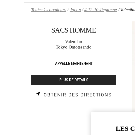
Skip to content
Return to Nav
Toutes les boutiques
Japon
4-12-10 Jingumae
Valent
SACS HOMME
Valentino
Tokyo Omotesando
APPELLE MAINTENANT
PLUS DE DÉTAILS
LINK OP
OBTENIR DES DIRECTIONS
LES 