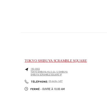
TOKYO SHIBUYA SCRAMBLE SQUARE
150-0002
TOKYO
SHIBUYA-KU
2-24-12 SHIBUYA
SHIBUYA SCRAMBLE SQUARE 3F
PHONE
TÉLÉPHONE:
03-6434-1457
FERMÉ
- OUVRE À
10:00 AM