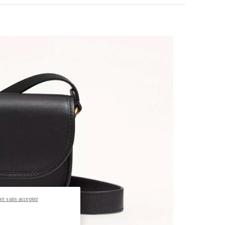
pens in New Tab
er sans accepter