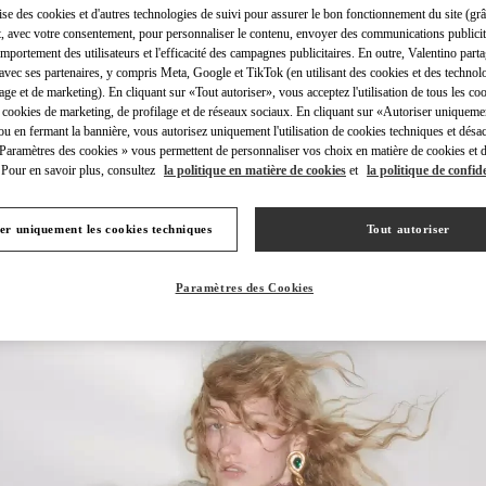
lise des cookies et d'autres technologies de suivi pour assurer le bon fonctionnement du site (gr
t, avec votre consentement, pour personnaliser le contenu, envoyer des communications publicita
mportement des utilisateurs et l'efficacité des campagnes publicitaires. En outre, Valentino parta
avec ses partenaires, y compris Meta, Google et TikTok (en utilisant des cookies et des technolo
lage et de marketing). En cliquant sur «Tout autoriser», vous acceptez l'utilisation de tous les coo
 cookies de marketing, de profilage et de réseaux sociaux. En cliquant sur «Autoriser uniqueme
DÉCOUVRIR PLUS
ou en fermant la bannière, vous autorisez uniquement l'utilisation de cookies techniques et désac
 Paramètres des cookies » vous permettent de personnaliser vos choix en matière de cookies et d
Pour en savoir plus, consultez
la politique en matière de cookies
et
la politique de confide
er uniquement les cookies techniques
Tout autoriser
NOUVEAUTÉS
Paramètres des Cookies