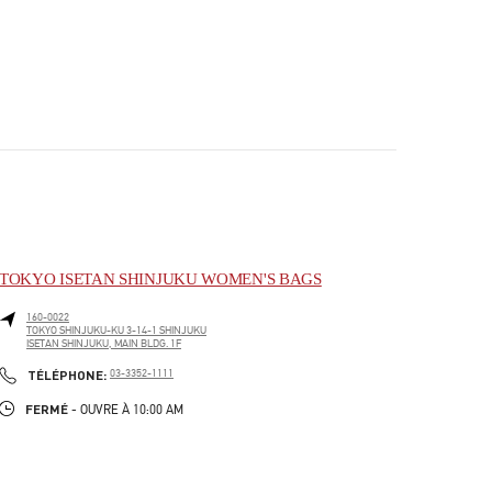
TOKYO ISETAN SHINJUKU WOMEN'S BAGS
160-0022
TOKYO
SHINJUKU-KU
3-14-1 SHINJUKU
ISETAN SHINJUKU, MAIN BLDG. 1F
PHONE
TÉLÉPHONE:
03-3352-1111
FERMÉ
- OUVRE À
10:00 AM