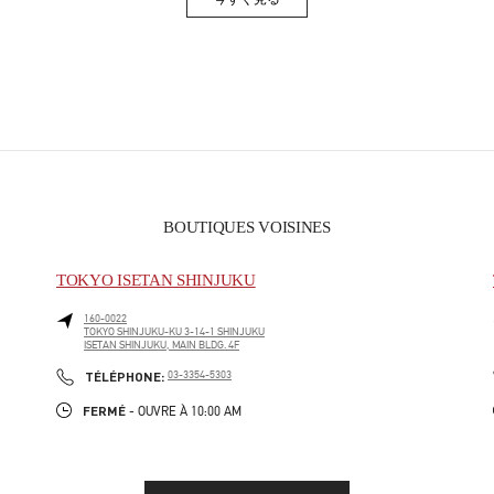
Link Opens in New Tab
BOUTIQUES VOISINES
TOKYO ISETAN SHINJUKU
160-0022
TOKYO
SHINJUKU-KU
3-14-1 SHINJUKU
ISETAN SHINJUKU, MAIN BLDG. 4F
PHONE
TÉLÉPHONE:
03-3354-5303
FERMÉ
- OUVRE À
10:00 AM