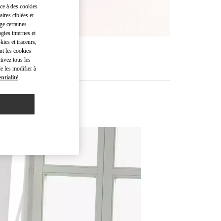
âce à des cookies
ires ciblées et
ge certaines
gies internes et
kies et traceurs,
nt les cookies
tivez tous les
e les modifier à
ntialité
.