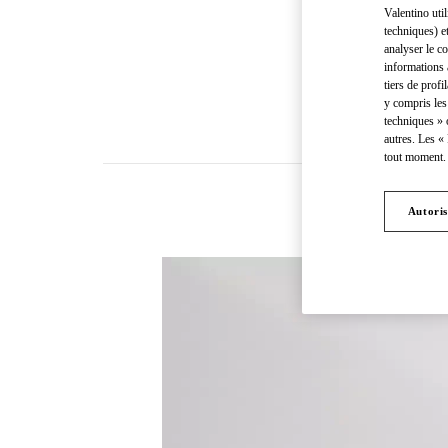
Valentino uti
techniques) e
analyser le co
informations 
tiers de profi
y compris les
techniques » 
autres. Les «
tout moment. 
Autoris