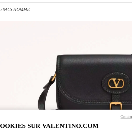
ino SACS HOMME
ENS IN NEW TAB
Link O
Continu
COOKIES SUR VALENTINO.COM