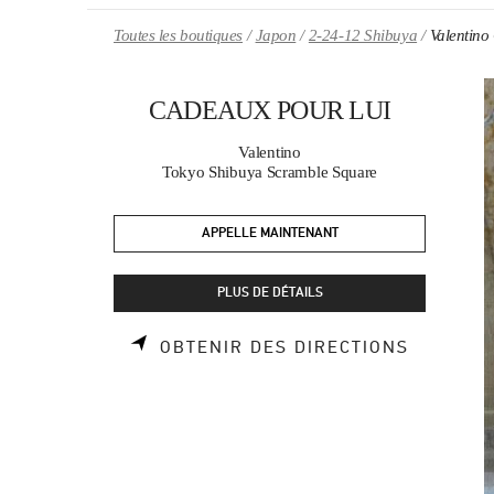
Skip to content
Return to Nav
Toutes les boutiques
Japon
2-24-12 Shibuya
Valenti
CADEAUX POUR LUI
Valentino
Tokyo Shibuya Scramble Square
APPELLE MAINTENANT
PLUS DE DÉTAILS
LINK OP
OBTENIR DES DIRECTIONS