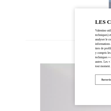
LES 
Valentino uti
techniques) e
analyser le co
informations 
tiers de profi
y compris les
techniques » 
autres. Les «
tout moment. 
Autoris