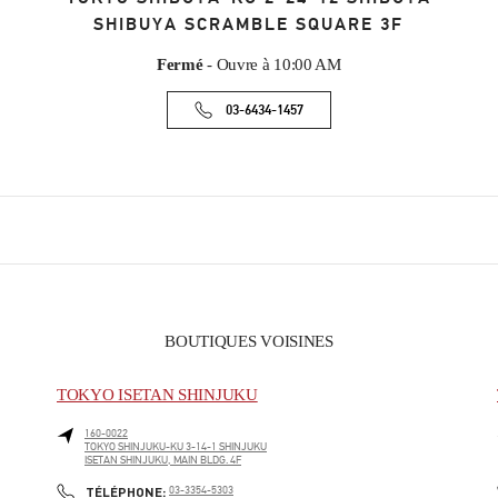
SHIBUYA SCRAMBLE SQUARE 3F
Fermé
- Ouvre à
10:00 AM
03-6434-1457
BOUTIQUES VOISINES
TOKYO ISETAN SHINJUKU
160-0022
TOKYO
SHINJUKU-KU
3-14-1 SHINJUKU
ISETAN SHINJUKU, MAIN BLDG. 4F
PHONE
TÉLÉPHONE:
03-3354-5303