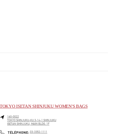
TOKYO ISETAN SHINJUKU WOMEN'S BAGS
160-0022
TOKYO
SHINJUKU-KU
3-14-1 SHINJUKU
ISETAN SHINJUKU, MAIN BLDG. 1F
PHONE
TÉLÉPHONE:
03-3352-1111