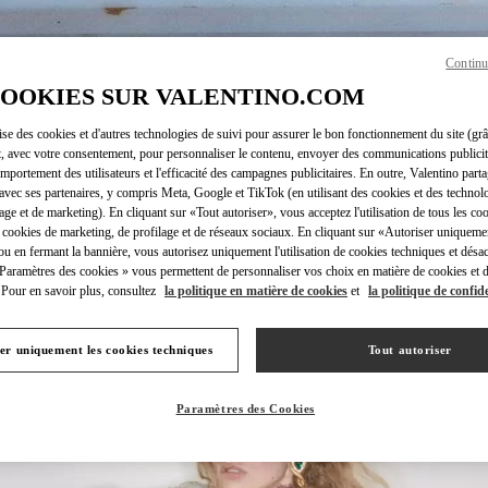
Continu
COOKIES SUR VALENTINO.COM
DÉCOUVRIR PLUS
lise des cookies et d'autres technologies de suivi pour assurer le bon fonctionnement du site (gr
t, avec votre consentement, pour personnaliser le contenu, envoyer des communications publicita
mportement des utilisateurs et l'efficacité des campagnes publicitaires. En outre, Valentino parta
avec ses partenaires, y compris Meta, Google et TikTok (en utilisant des cookies et des technolo
lage et de marketing). En cliquant sur «Tout autoriser», vous acceptez l'utilisation de tous les coo
 cookies de marketing, de profilage et de réseaux sociaux. En cliquant sur «Autoriser uniqueme
NOUVEAUTÉS
ou en fermant la bannière, vous autorisez uniquement l'utilisation de cookies techniques et désac
 Paramètres des cookies » vous permettent de personnaliser vos choix en matière de cookies et d
Pour en savoir plus, consultez
la politique en matière de cookies
et
la politique de confide
er uniquement les cookies techniques
Tout autoriser
Paramètres des Cookies