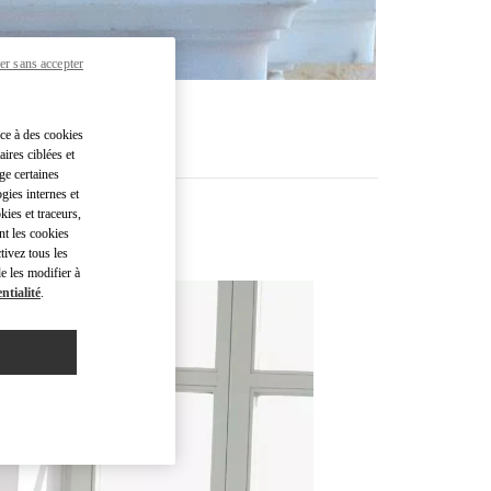
er sans accepter
âce à des cookies
ires ciblées et
ge certaines
gies internes et
kies et traceurs,
nt les cookies
tivez tous les
e les modifier à
ntialité
.