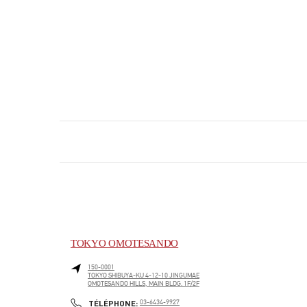
TOKYO OMOTESANDO
150-0001
TOKYO
SHIBUYA-KU
4-12-10 JINGUMAE
OMOTESANDO HILLS, MAIN BLDG. 1F/2F
PHONE
TÉLÉPHONE:
03-6434-9927