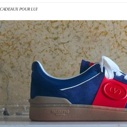
no CADEAUX POUR LUI
ENS IN NEW TAB
Link O