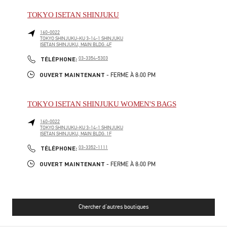
TOKYO ISETAN SHINJUKU
160-0022
TOKYO
SHINJUKU-KU
3-14-1 SHINJUKU
ISETAN SHINJUKU, MAIN BLDG. 4F
PHONE
TÉLÉPHONE:
03-3354-5303
OUVERT MAINTENANT
- FERME À
8:00 PM
TOKYO ISETAN SHINJUKU WOMEN'S BAGS
160-0022
TOKYO
SHINJUKU-KU
3-14-1 SHINJUKU
ISETAN SHINJUKU, MAIN BLDG. 1F
PHONE
TÉLÉPHONE:
03-3352-1111
OUVERT MAINTENANT
- FERME À
8:00 PM
Chercher d'autres boutiques