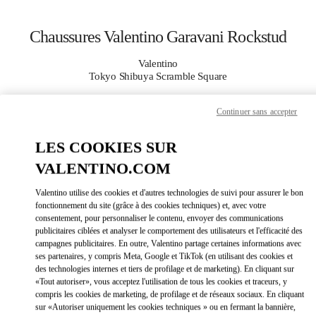
Skip to content
Return to Nav
Chaussures Valentino Garavani Rockstud
Valentino
Tokyo Shibuya Scramble Square
Continuer sans accepter
APPELLE MAINTENANT
LES COOKIES SUR
PLUS DE DÉTAILS
VALENTINO.COM
LINK OPEN
OBTENIR DES DIRECTIONS
Valentino utilise des cookies et d'autres technologies de suivi pour assurer le bon
fonctionnement du site (grâce à des cookies techniques) et, avec votre
consentement, pour personnaliser le contenu, envoyer des communications
publicitaires ciblées et analyser le comportement des utilisateurs et l'efficacité des
campagnes publicitaires. En outre, Valentino partage certaines informations avec
ses partenaires, y compris Meta, Google et TikTok (en utilisant des cookies et
des technologies internes et tiers de profilage et de marketing). En cliquant sur
«Tout autoriser», vous acceptez l'utilisation de tous les cookies et traceurs, y
compris les cookies de marketing, de profilage et de réseaux sociaux. En cliquant
sur «Autoriser uniquement les cookies techniques » ou en fermant la bannière,
Link Opens in New Tab