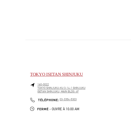
TOKYO ISETAN SHINJUKU
160-0022
TOKYO
SHINJUKU-KU
3-14-1 SHINJUKU
ISETAN SHINJUKU, MAIN BLDG. 4F
PHONE
TÉLÉPHONE:
03-3354-5303
FERMÉ
- OUVRE À
10:00 AM