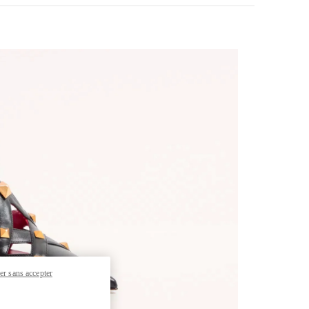
pens in New Tab
er sans accepter