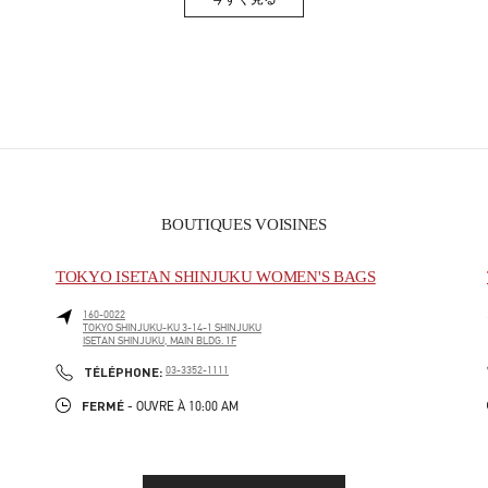
Link Opens in New Tab
BOUTIQUES VOISINES
TOKYO ISETAN SHINJUKU WOMEN'S BAGS
160-0022
TOKYO
SHINJUKU-KU
3-14-1 SHINJUKU
ISETAN SHINJUKU, MAIN BLDG. 1F
PHONE
TÉLÉPHONE:
03-3352-1111
FERMÉ
- OUVRE À
10:00 AM