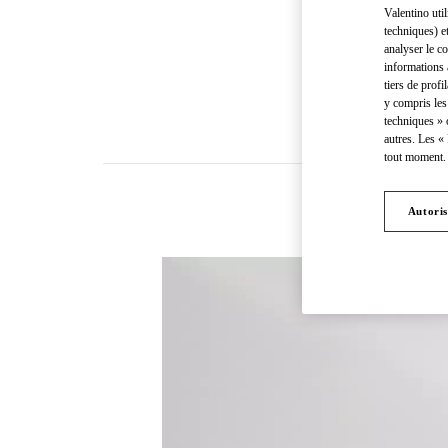
Valentino uti
techniques) e
analyser le co
informations 
tiers de profi
y compris les
techniques » 
autres. Les «
tout moment. 
Autoris