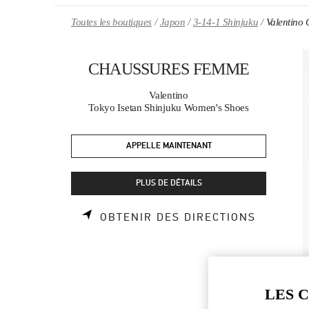
Skip to content
Return to Nav
Toutes les boutiques
Japon
3-14-1 Shinjuku
Valentin
CHAUSSURES FEMME
Valentino
Tokyo Isetan Shinjuku Women's Shoes
APPELLE MAINTENANT
PLUS DE DÉTAILS
LINK OP
OBTENIR DES DIRECTIONS
LES 