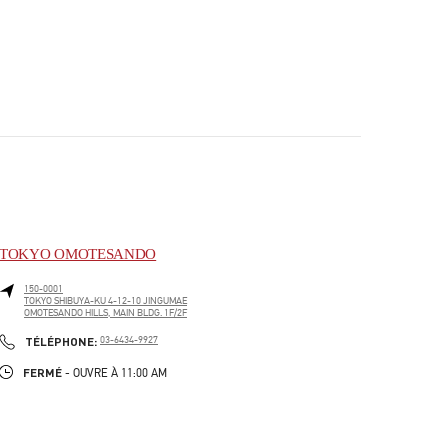
TOKYO OMOTESANDO
150-0001
TOKYO
SHIBUYA-KU
4-12-10 JINGUMAE
OMOTESANDO HILLS, MAIN BLDG. 1F/2F
PHONE
TÉLÉPHONE:
03-6434-9927
FERMÉ
- OUVRE À
11:00 AM