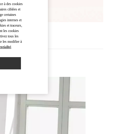
âce à des cookies
ires ciblées et
ge certaines
gies internes et
kies et traceurs,
nt les cookies
tivez tous les
e les modifier à
ntialité
.