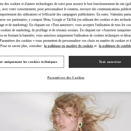
lise des cookies et d'autres technologies de suivi pour assurer le bon fonctionnement du site (gr
t, avec votre consentement, pour personnaliser le contenu, envoyer des communications publicita
mportement des utilisateurs et l'efficacité des campagnes publicitaires. En outre, Valentino parta
avec ses partenaires, y compris Meta, Google et TikTok (en utilisant des cookies et des technolo
lage et de marketing). En cliquant sur «Tout autoriser», vous acceptez l'utilisation de tous les coo
 cookies de marketing, de profilage et de réseaux sociaux. En cliquant sur «Autoriser uniqueme
DÉCOUVRIR PLUS
ou en fermant la bannière, vous autorisez uniquement l'utilisation de cookies techniques et désac
 Paramètres des cookies » vous permettent de personnaliser vos choix en matière de cookies et d
Pour en savoir plus, consultez
la politique en matière de cookies
et
la politique de confide
er uniquement les cookies techniques
Tout autoriser
NOUVEAUTÉS
Paramètres des Cookies