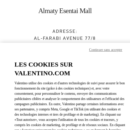
Skip to content
Return to Nav
Almaty Esentai Mall
ADRESSE:
AL-FARABI AVENUE 77/8
ESENTAI MALL
Continuer sans accepter
ALMATY
050040
LES COOKIES SUR
Fermé
- Ouvre à
10:00 AM
VALENTINO.COM
8 (727) 326 9500
Valentino utilise des cookies et d'autres technologies de suivi pour assurer le bon
fonctionnement du site (grâce à des cookies techniques) et, avec votre
Obtenir des directions
Link Opens in New Tab
consentement, pour personnaliser le contenu, envoyer des communications
publicitaires ciblées et analyser le comportement des utilisateurs et l'efficacité des
campagnes publicitaires. En outre, Valentino partage certaines informations avec
Y aller en Uber
ses partenaires, y compris Meta, Google et TikTok (en utilisant des cookies et
des technologies internes et tiers de profilage et de marketing). En cliquant sur
«Tout autoriser», vous acceptez l'utilisation de tous les cookies et traceurs, y
compris les cookies de marketing, de profilage et de réseaux sociaux. En cliquant