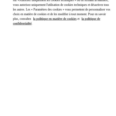
sur «Autoriser uniquement les cookies techniques » ou en fermant la bannière,
vous autorisez uniquement l'utilisation de cookies techniques et désactivez tous
les autres. Les « Paramètres des cookies » vous permettent de personnaliser vos
choix en matière de cookies et de les modifier à tout moment. Pour en savoir
plus, consultez
la politique en matière de cookies
et
la politique de
confidentialité
.
HEURES D'OUVERTURE
Jour de la semaine
Heures
Dimanche
10:00 AM
-
10:00 PM
Lundi
10:00 AM
-
10:00 PM
Mardi
10:00 AM
-
10:00 PM
Mercredi
10:00 AM
-
10:00 PM
Jeudi
10:00 AM
-
10:00 PM
Vendredi
10:00 AM
-
10:00 PM
Samedi
10:00 AM
-
10:00 PM