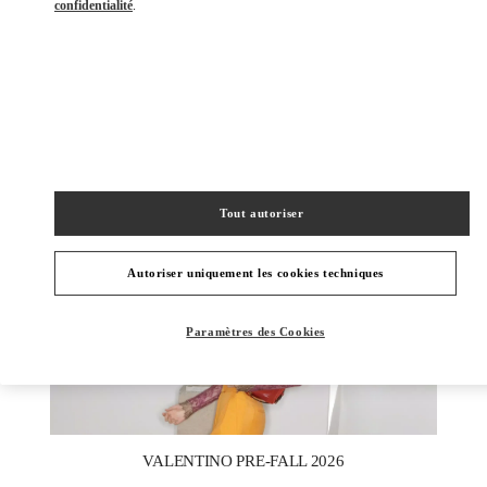
confidentialité
.
DÉCOUVRIR PLUS
NOUVEAUTÉS
Tout autoriser
Autoriser uniquement les cookies techniques
Paramètres des Cookies
New Tab
Link Opens in New Tab
VALENTINO PRE-FALL 2026