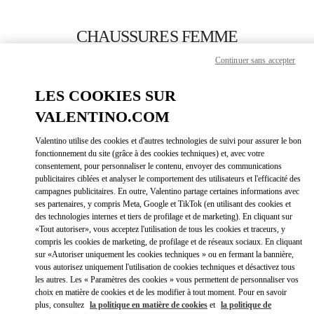
Skip to content
Return to Nav
CHAUSSURES FEMME
Continuer sans accepter
Valentino
Kuwait City Harvey Nichols
LES COOKIES SUR
VALENTINO.COM
APPELLE MAINTENANT
Valentino utilise des cookies et d'autres technologies de suivi pour assurer le bon
LINK OPEN
OBTENIR DES DIRECTIONS
fonctionnement du site (grâce à des cookies techniques) et, avec votre
consentement, pour personnaliser le contenu, envoyer des communications
publicitaires ciblées et analyser le comportement des utilisateurs et l'efficacité des
campagnes publicitaires. En outre, Valentino partage certaines informations avec
ses partenaires, y compris Meta, Google et TikTok (en utilisant des cookies et
des technologies internes et tiers de profilage et de marketing). En cliquant sur
«Tout autoriser», vous acceptez l'utilisation de tous les cookies et traceurs, y
compris les cookies de marketing, de profilage et de réseaux sociaux. En cliquant
sur «Autoriser uniquement les cookies techniques » ou en fermant la bannière,
vous autorisez uniquement l'utilisation de cookies techniques et désactivez tous
Link Opens in New Tab
les autres. Les « Paramètres des cookies » vous permettent de personnaliser vos
choix en matière de cookies et de les modifier à tout moment. Pour en savoir
plus, consultez
la politique en matière de cookies
et
la politique de