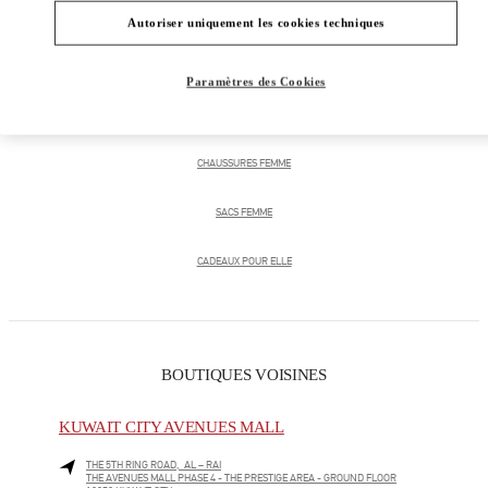
Autoriser uniquement les cookies techniques
CATÉGORIES DE PRODUITS
Paramètres des Cookies
PRÊT-À-PORTER FEMME
CHAUSSURES FEMME
SACS FEMME
CADEAUX POUR ELLE
BOUTIQUES VOISINES
KUWAIT CITY AVENUES MALL
THE 5TH RING ROAD, AL – RAI
THE AVENUES MALL PHASE 4 - THE PRESTIGE AREA - GROUND FLOOR