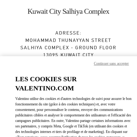
Skip to content
Return to Nav
Kuwait City Salhiya Complex
ADRESSE:
MOHAMMAD THUNAYYAN STREET
SALHIYA COMPLEX - GROUND FLOOR
13095
KUWAIT CITY
Continuer sans accepter
Fermé
- Ouvre à
10:00 AM
LES COOKIES SUR
VALENTINO.COM
RENDEZ-VOUS EN BOUTIQUE
Valentino utilise des cookies et d'autres technologies de suivi pour assurer le bon
fonctionnement du site (grâce à des cookies techniques) et, avec votre
2240 0768
consentement, pour personnaliser le contenu, envoyer des communications
publicitaires ciblées et analyser le comportement des utilisateurs et l'efficacité des
Obtenir des directions
campagnes publicitaires. En outre, Valentino partage certaines informations avec
Link Opens in New Tab
ses partenaires, y compris Meta, Google et TikTok (en utilisant des cookies et
des technologies internes et tiers de profilage et de marketing). En cliquant sur