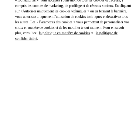
Y aller en Uber
«Tout autoriser», vous acceptez l'utilisation de tous les cookies et traceurs, y
compris les cookies de marketing, de profilage et de réseaux sociaux. En cliquant
sur «Autoriser uniquement les cookies techniques » ou en fermant la bannière,
vous autorisez uniquement l'utilisation de cookies techniques et désactivez tous
les autres. Les « Paramètres des cookies » vous permettent de personnaliser vos
choix en matière de cookies et de les modifier à tout moment. Pour en savoir
plus, consultez
la politique en matière de cookies
et
la politique de
confidentialité
.
HEURES D'OUVERTURE
Jour de la semaine
Heures
Dimanche
10:00 AM
-
10:00 PM
Lundi
10:00 AM
-
10:00 PM
Mardi
10:00 AM
-
10:00 PM
Mercredi
10:00 AM
-
10:00 PM
Jeudi
10:00 AM
-
10:00 PM