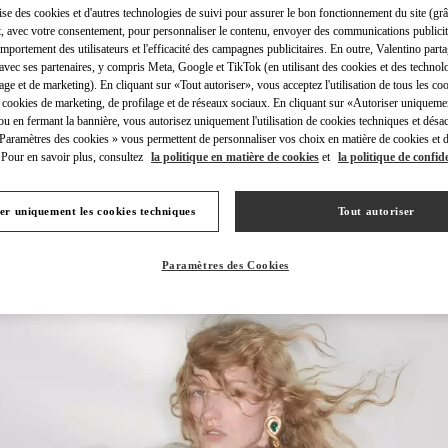
lise des cookies et d'autres technologies de suivi pour assurer le bon fonctionnement du site (gr
t, avec votre consentement, pour personnaliser le contenu, envoyer des communications publicita
mportement des utilisateurs et l'efficacité des campagnes publicitaires. En outre, Valentino parta
avec ses partenaires, y compris Meta, Google et TikTok (en utilisant des cookies et des technolo
lage et de marketing). En cliquant sur «Tout autoriser», vous acceptez l'utilisation de tous les coo
 cookies de marketing, de profilage et de réseaux sociaux. En cliquant sur «Autoriser uniqueme
DÉCOUVRIR PLUS
ou en fermant la bannière, vous autorisez uniquement l'utilisation de cookies techniques et désac
 Paramètres des cookies » vous permettent de personnaliser vos choix en matière de cookies et d
Pour en savoir plus, consultez
la politique en matière de cookies
et
la politique de confide
er uniquement les cookies techniques
Tout autoriser
NOUVEAUTÉS
Paramètres des Cookies