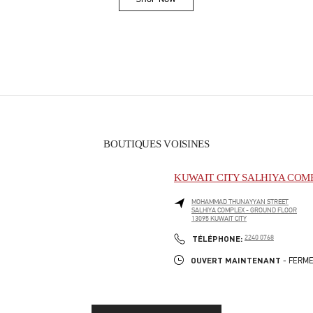
Link Opens in New Tab
BOUTIQUES VOISINES
KUWAIT CITY SALHIYA COM
MOHAMMAD THUNAYYAN STREET
SALHIYA COMPLEX - GROUND FLOOR
13095
KUWAIT CITY
PHONE
TÉLÉPHONE:
2240 0768
OUVERT MAINTENANT
- FERME