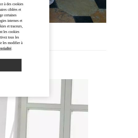
âce à des cookies
ires ciblées et
ge certaines
gies internes et
kies et traceurs,
nt les cookies
tivez tous les
e les modifier à
ntialité
.