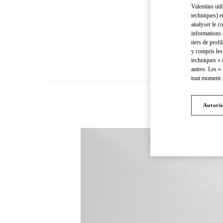
Valentino uti
techniques) e
analyser le co
informations 
tiers de profi
y compris les
techniques » 
autres. Les «
tout moment. 
Autoris