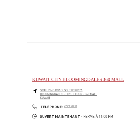
KUWAIT CITY BLOOMINGDALES 360 MALL
SIXTH RING ROAD, SOUTH SURRA
BLOOMINGDALE'S - FIRST FLOOR - 360 MALL
KUWAIT
PHONE
TÉLÉPHONE:
2229 9800
OUVERT MAINTENANT
- FERME À
11:00 PM