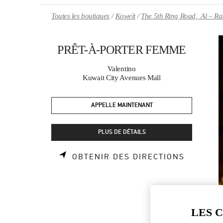
Skip to content
Return to Nav
Toutes les boutiques
Koweït
The 5th Ring Road, Al – Ra
PRÊT-À-PORTER FEMME
Valentino
Kuwait City Avenues Mall
APPELLE MAINTENANT
PLUS DE DÉTAILS
LINK OP
OBTENIR DES DIRECTIONS
LES 