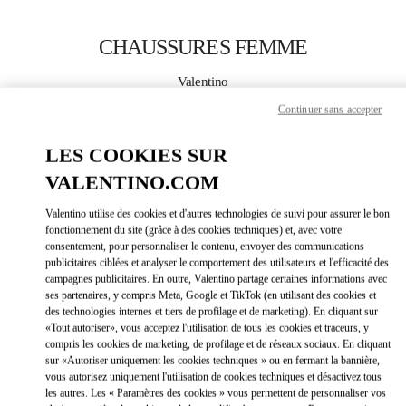
Skip to content
Return to Nav
CHAUSSURES FEMME
Valentino
Kuwait City Avenues Mall
Continuer sans accepter
APPELLE MAINTENANT
LES COOKIES SUR
VALENTINO.COM
PLUS DE DÉTAILS
Valentino utilise des cookies et d'autres technologies de suivi pour assurer le bon
fonctionnement du site (grâce à des cookies techniques) et, avec votre
LINK OPEN
OBTENIR DES DIRECTIONS
consentement, pour personnaliser le contenu, envoyer des communications
publicitaires ciblées et analyser le comportement des utilisateurs et l'efficacité des
campagnes publicitaires. En outre, Valentino partage certaines informations avec
ses partenaires, y compris Meta, Google et TikTok (en utilisant des cookies et
des technologies internes et tiers de profilage et de marketing). En cliquant sur
«Tout autoriser», vous acceptez l'utilisation de tous les cookies et traceurs, y
compris les cookies de marketing, de profilage et de réseaux sociaux. En cliquant
sur «Autoriser uniquement les cookies techniques » ou en fermant la bannière,
vous autorisez uniquement l'utilisation de cookies techniques et désactivez tous
les autres. Les « Paramètres des cookies » vous permettent de personnaliser vos
Link Opens in New Tab