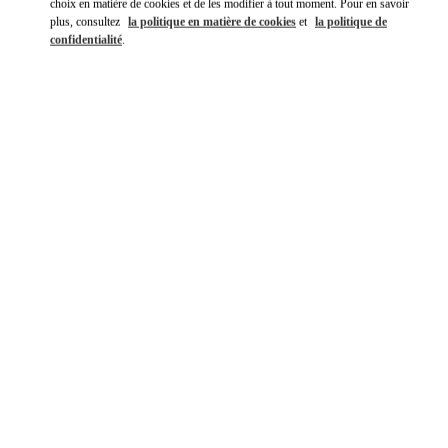
choix en matière de cookies et de les modifier à tout moment. Pour en savoir
plus, consultez
la politique en matière de cookies
et
la politique de
confidentialité
.
DÉCOUVRIR PLUS
NOUVEAUTÉS