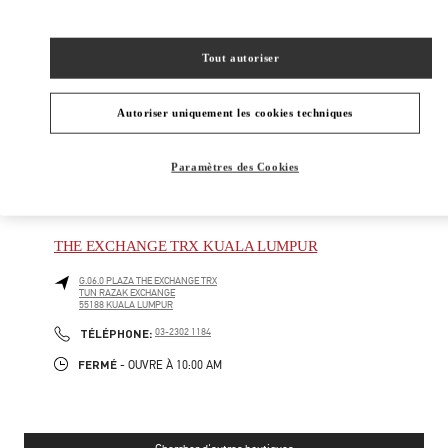
New Tab
Link Opens in New Tab
VALENTINO PRE-FALL 2026
Tout autoriser
SHOP NOW
Link Opens in New Tab
Autoriser uniquement les cookies techniques
Paramètres des Cookies
BOUTIQUES VOISINES
THE EXCHANGE TRX KUALA LUMPUR
G.06.0 PLAZA THE EXCHANGE TRX
TUN RAZAK EXCHANGE
55188
KUALA LUMPUR
PHONE
TÉLÉPHONE:
03-2302 1184
FERMÉ
- OUVRE À
10:00 AM