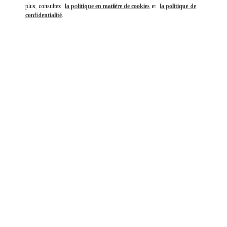
plus, consultez
la politique en matière de cookies
et
la politique de
confidentialité
.
DÉCOUVRIR PLUS
NOUVEAUTÉS