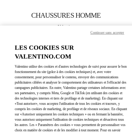
Skip to content
Return to Nav
CHAUSSURES HOMME
Valentino
Pavilion Kuala Lumpur
Continuer sans accepter
LES COOKIES SUR
APPELLE MAINTENANT
VALENTINO.COM
PLUS DE DÉTAILS
Valentino utilise des cookies et d'autres technologies de suivi pour assurer le bon
fonctionnement du site (grâce à des cookies techniques) et, avec votre
consentement, pour personnaliser le contenu, envoyer des communications
LINK OPEN
OBTENIR DES DIRECTIONS
publicitaires ciblées et analyser le comportement des utilisateurs et l'efficacité des
campagnes publicitaires. En outre, Valentino partage certaines informations avec
ses partenaires, y compris Meta, Google et TikTok (en utilisant des cookies et
des technologies internes et tiers de profilage et de marketing). En cliquant sur
«Tout autoriser», vous acceptez l'utilisation de tous les cookies et traceurs, y
compris les cookies de marketing, de profilage et de réseaux sociaux. En cliquant
sur «Autoriser uniquement les cookies techniques » ou en fermant la bannière,
vous autorisez uniquement l'utilisation de cookies techniques et désactivez tous
les autres. Les « Paramètres des cookies » vous permettent de personnaliser vos
choix en matière de cookies et de les modifier à tout moment. Pour en savoir
Link Opens in New Tab