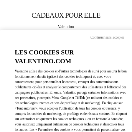
Skip to content
Return to Nav
CADEAUX POUR ELLE
Valentino
La Isla Cancún Shopping Village
Continuer sans accepter
APPELLE MAINTENANT
LES COOKIES SUR
VALENTINO.COM
PLUS DE DÉTAILS
Valentino utilise des cookies et d'autres technologies de suivi pour assurer le bon
fonctionnement du site (grâce à des cookies techniques) et, avec votre
LINK OPEN
OBTENIR DES DIRECTIONS
consentement, pour personnaliser le contenu, envoyer des communications
publicitaires ciblées et analyser le comportement des utilisateurs et l'efficacité des
campagnes publicitaires. En outre, Valentino partage certaines informations avec
ses partenaires, y compris Meta, Google et TikTok (en utilisant des cookies et
des technologies internes et tiers de profilage et de marketing). En cliquant sur
«Tout autoriser», vous acceptez l'utilisation de tous les cookies et traceurs, y
compris les cookies de marketing, de profilage et de réseaux sociaux. En cliquant
sur «Autoriser uniquement les cookies techniques » ou en fermant la bannière,
vous autorisez uniquement l'utilisation de cookies techniques et désactivez tous
les autres. Les « Paramètres des cookies » vous permettent de personnaliser vos
Link Opens in New Tab