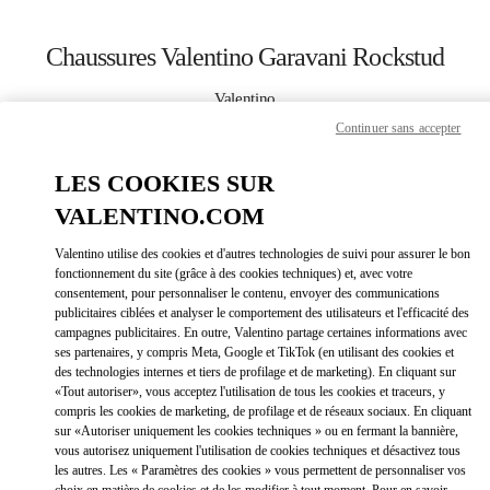
Skip to content
Return to Nav
Chaussures Valentino Garavani Rockstud
Valentino
SAX Department Store - Asunción
Continuer sans accepter
LES COOKIES SUR
APPELLE MAINTENANT
VALENTINO.COM
LINK OPEN
OBTENIR DES DIRECTIONS
Valentino utilise des cookies et d'autres technologies de suivi pour assurer le bon
fonctionnement du site (grâce à des cookies techniques) et, avec votre
consentement, pour personnaliser le contenu, envoyer des communications
publicitaires ciblées et analyser le comportement des utilisateurs et l'efficacité des
campagnes publicitaires. En outre, Valentino partage certaines informations avec
ses partenaires, y compris Meta, Google et TikTok (en utilisant des cookies et
des technologies internes et tiers de profilage et de marketing). En cliquant sur
«Tout autoriser», vous acceptez l'utilisation de tous les cookies et traceurs, y
compris les cookies de marketing, de profilage et de réseaux sociaux. En cliquant
Link Opens in New Tab
sur «Autoriser uniquement les cookies techniques » ou en fermant la bannière,
vous autorisez uniquement l'utilisation de cookies techniques et désactivez tous
les autres. Les « Paramètres des cookies » vous permettent de personnaliser vos