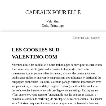
Skip to content
Return to Nav
CADEAUX POUR ELLE
Valentino
Doha Printemps
Continuer sans accepter
APPELLE MAINTENANT
LES COOKIES SUR
PLUS DE DÉTAILS
VALENTINO.COM
LINK OPEN
OBTENIR DES DIRECTIONS
Valentino utilise des cookies et d'autres technologies de suivi pour assurer le bon
fonctionnement du site (grâce à des cookies techniques) et, avec votre
consentement, pour personnaliser le contenu, envoyer des communications
publicitaires ciblées et analyser le comportement des utilisateurs et l'efficacité des
campagnes publicitaires. En outre, Valentino partage certaines informations avec
ses partenaires, y compris Meta, Google et TikTok (en utilisant des cookies et
des technologies internes et tiers de profilage et de marketing). En cliquant sur
«Tout autoriser», vous acceptez l'utilisation de tous les cookies et traceurs, y
compris les cookies de marketing, de profilage et de réseaux sociaux. En cliquant
sur «Autoriser uniquement les cookies techniques » ou en fermant la bannière,
Link Opens in New Tab