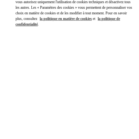
vous autorisez uniquement l'utilisation de cookies techniques et désactivez tous
les autres. Les « Paramètres des cookies » vous permettent de personnaliser vos
choix en matière de cookies et de les modifier à tout moment. Pour en savoir
plus, consultez
la politique en matière de cookies
et
la politique de
confidentialité
.
DÉCOUVRIR PLUS
New arrivals in Valentino Boutique - Doha Printemps