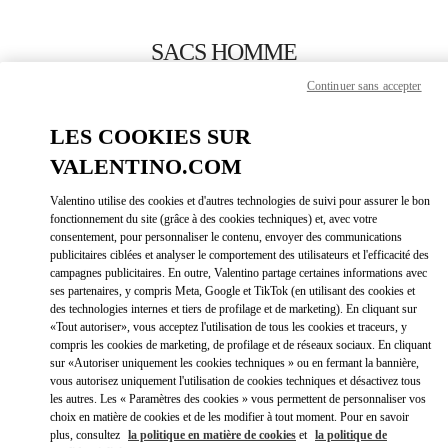
Skip to content
Return to Nav
SACS HOMME
Continuer sans accepter
Valentino
Macau One Central
LES COOKIES SUR
VALENTINO.COM
APPELLE MAINTENANT
Valentino utilise des cookies et d'autres technologies de suivi pour assurer le bon
LINK OPEN
OBTENIR DES DIRECTIONS
fonctionnement du site (grâce à des cookies techniques) et, avec votre
consentement, pour personnaliser le contenu, envoyer des communications
publicitaires ciblées et analyser le comportement des utilisateurs et l'efficacité des
campagnes publicitaires. En outre, Valentino partage certaines informations avec
ses partenaires, y compris Meta, Google et TikTok (en utilisant des cookies et
des technologies internes et tiers de profilage et de marketing). En cliquant sur
«Tout autoriser», vous acceptez l'utilisation de tous les cookies et traceurs, y
compris les cookies de marketing, de profilage et de réseaux sociaux. En cliquant
sur «Autoriser uniquement les cookies techniques » ou en fermant la bannière,
vous autorisez uniquement l'utilisation de cookies techniques et désactivez tous
Link Opens in New Tab
les autres. Les « Paramètres des cookies » vous permettent de personnaliser vos
choix en matière de cookies et de les modifier à tout moment. Pour en savoir
plus, consultez
la politique en matière de cookies
et
la politique de