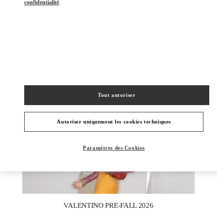
confidentialité
.
DÉCOUVRIR PLUS
NOUVEAUTÉS
Tout autoriser
Autoriser uniquement les cookies techniques
Paramètres des Cookies
New Tab
Link Opens in New Tab
VALENTINO PRE-FALL 2026