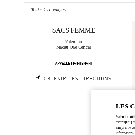
Skip to content
Return to Nav
Toutes les boutiques
SACS FEMME
Valentino
Macau One Central
APPELLE MAINTENANT
LINK OP
OBTENIR DES DIRECTIONS
LES 
Valentino uti
techniques) e
analyser le co
informations 