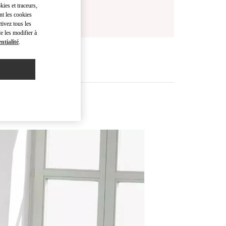
kies et traceurs,
nt les cookies
tivez tous les
e les modifier à
ntialité
.