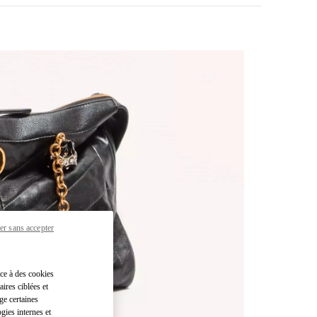
er sans accepter
pens in New Tab
âce à des cookies
ires ciblées et
ge certaines
gies internes et