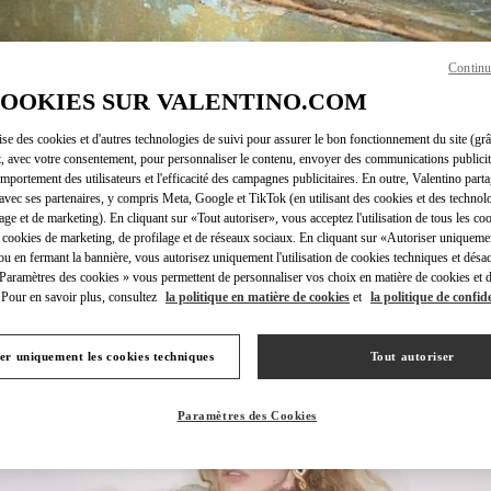
Continu
COOKIES SUR VALENTINO.COM
DÉCOUVRIR PLUS
lise des cookies et d'autres technologies de suivi pour assurer le bon fonctionnement du site (gr
t, avec votre consentement, pour personnaliser le contenu, envoyer des communications publicita
mportement des utilisateurs et l'efficacité des campagnes publicitaires. En outre, Valentino parta
avec ses partenaires, y compris Meta, Google et TikTok (en utilisant des cookies et des technolo
lage et de marketing). En cliquant sur «Tout autoriser», vous acceptez l'utilisation de tous les coo
NOUVEAUTÉS
 cookies de marketing, de profilage et de réseaux sociaux. En cliquant sur «Autoriser uniqueme
ou en fermant la bannière, vous autorisez uniquement l'utilisation de cookies techniques et désac
 Paramètres des cookies » vous permettent de personnaliser vos choix en matière de cookies et d
Pour en savoir plus, consultez
la politique en matière de cookies
et
la politique de confide
er uniquement les cookies techniques
Tout autoriser
Paramètres des Cookies