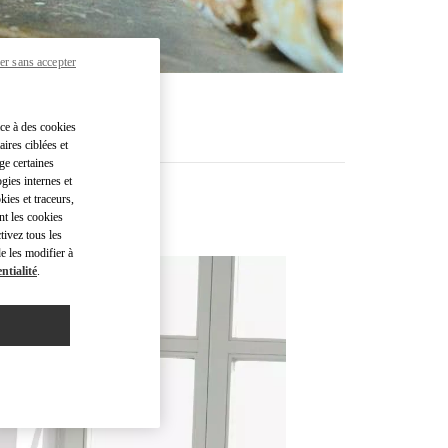
er sans accepter
âce à des cookies
ires ciblées et
ge certaines
gies internes et
kies et traceurs,
nt les cookies
tivez tous les
e les modifier à
ntialité
.