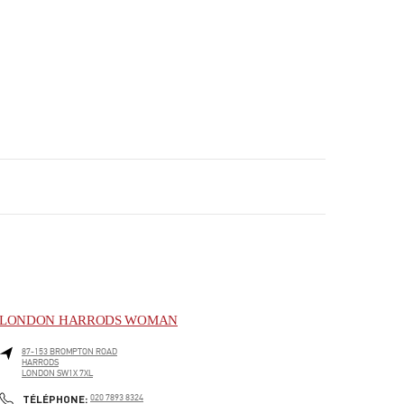
LONDON HARRODS WOMAN
87-153 BROMPTON ROAD
HARRODS
LONDON
SW1X 7XL
PHONE
TÉLÉPHONE:
020 7893 8324