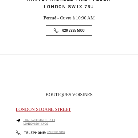
LONDON
SW1X 7RJ
Fermé
- Ouvre à
10:00 AM
020 7235 5000
BOUTIQUES VOISINES
LONDON SLOANE STREET
185-186 SLOANE STREET
LONDON
SW1X 9QG
PHONE
TÉLÉPHONE:
020 7235 5855