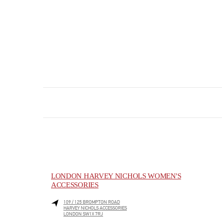
LONDON HARVEY NICHOLS WOMEN'S
ACCESSORIES
109 / 125 BROMPTON ROAD
HARVEY NICHOLS ACCESSORIES
LONDON
SW1X 7RJ