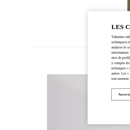
LES 
Valentino uti
techniques) e
analyser le co
informations 
tiers de profi
y compris les
techniques » 
autres. Les «
tout moment. 
Autoris