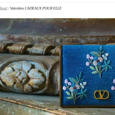
 Road
Valentino CADEAUX POUR ELLE
ENS IN NEW TAB
Link O