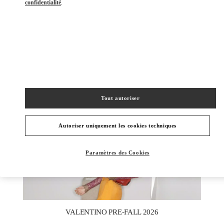
confidentialité
.
DÉCOUVRIR PLUS
NOUVEAUTÉS
Tout autoriser
Autoriser uniquement les cookies techniques
Paramètres des Cookies
New Tab
Link Opens in New Tab
VALENTINO PRE-FALL 2026