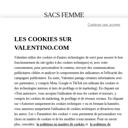
Skip to content
Return to Nav
SACS FEMME
Continuer sans accepter
Valentino
Ekaterinburg
LES COOKIES SUR
VALENTINO.COM
APPELLE MAINTENANT
Valentino utilise des cookies et d'autres technologies de suivi pour assurer le bon
LINK OPEN
OBTENIR DES DIRECTIONS
fonctionnement du site (grâce à des cookies techniques) et, avec votre
consentement, pour personnaliser le contenu, envoyer des communications
publicitaires ciblées et analyser le comportement des utilisateurs et l'efficacité des
campagnes publicitaires. En outre, Valentino partage certaines informations avec
ses partenaires, y compris Meta, Google et TikTok (en utilisant des cookies et
des technologies internes et tiers de profilage et de marketing). En cliquant sur
«Tout autoriser», vous acceptez l'utilisation de tous les cookies et traceurs, y
compris les cookies de marketing, de profilage et de réseaux sociaux. En cliquant
sur «Autoriser uniquement les cookies techniques » ou en fermant la bannière,
vous autorisez uniquement l'utilisation de cookies techniques et désactivez tous
Link Opens in New Tab
les autres. Les « Paramètres des cookies » vous permettent de personnaliser vos
choix en matière de cookies et de les modifier à tout moment. Pour en savoir
plus, consultez
la politique en matière de cookies
et
la politique de