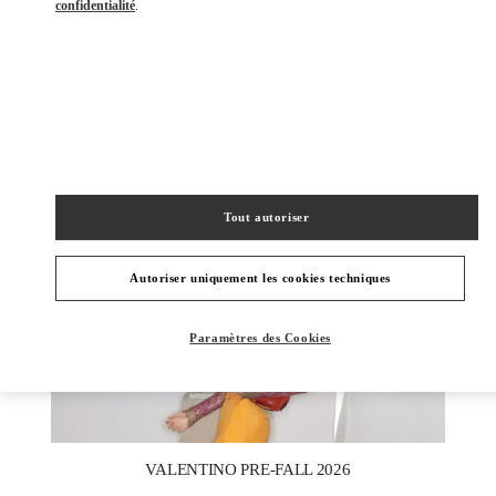
confidentialité
.
DÉCOUVRIR PLUS
NOUVEAUTÉS
Tout autoriser
Autoriser uniquement les cookies techniques
Paramètres des Cookies
New Tab
Link Opens in New Tab
VALENTINO PRE-FALL 2026