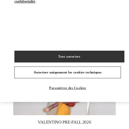
confidentialité
.
DÉCOUVRIR PLUS
NOUVEAUTÉS
Tout autoriser
Autoriser uniquement les cookies techniques
Paramètres des Cookies
New Tab
Link Opens in New Tab
VALENTINO PRE-FALL 2026