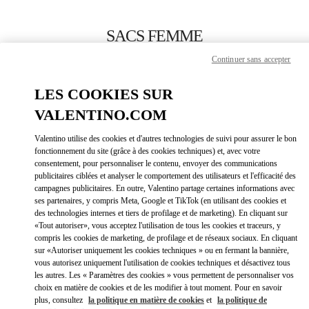
Skip to content
Return to Nav
SACS FEMME
Continuer sans accepter
Valentino
Moscow Tretyakovsky Proezd
LES COOKIES SUR
VALENTINO.COM
APPELLE MAINTENANT
Valentino utilise des cookies et d'autres technologies de suivi pour assurer le bon
LINK OPEN
OBTENIR DES DIRECTIONS
fonctionnement du site (grâce à des cookies techniques) et, avec votre
consentement, pour personnaliser le contenu, envoyer des communications
publicitaires ciblées et analyser le comportement des utilisateurs et l'efficacité des
campagnes publicitaires. En outre, Valentino partage certaines informations avec
ses partenaires, y compris Meta, Google et TikTok (en utilisant des cookies et
des technologies internes et tiers de profilage et de marketing). En cliquant sur
«Tout autoriser», vous acceptez l'utilisation de tous les cookies et traceurs, y
compris les cookies de marketing, de profilage et de réseaux sociaux. En cliquant
sur «Autoriser uniquement les cookies techniques » ou en fermant la bannière,
vous autorisez uniquement l'utilisation de cookies techniques et désactivez tous
Link Opens in New Tab
les autres. Les « Paramètres des cookies » vous permettent de personnaliser vos
choix en matière de cookies et de les modifier à tout moment. Pour en savoir
plus, consultez
la politique en matière de cookies
et
la politique de