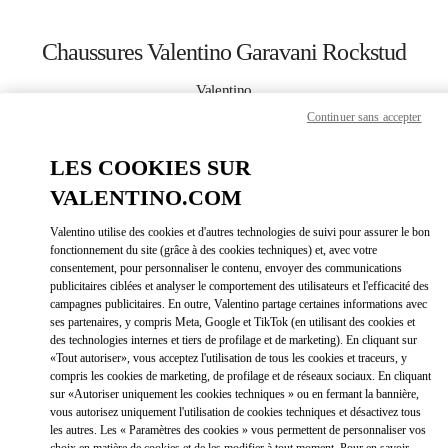
Skip to content
Return to Nav
Chaussures Valentino Garavani Rockstud
Valentino
Moscow TsUM
Continuer sans accepter
LES COOKIES SUR
APPELLE MAINTENANT
VALENTINO.COM
LINK OPEN
OBTENIR DES DIRECTIONS
Valentino utilise des cookies et d'autres technologies de suivi pour assurer le bon
fonctionnement du site (grâce à des cookies techniques) et, avec votre
consentement, pour personnaliser le contenu, envoyer des communications
publicitaires ciblées et analyser le comportement des utilisateurs et l'efficacité des
campagnes publicitaires. En outre, Valentino partage certaines informations avec
ses partenaires, y compris Meta, Google et TikTok (en utilisant des cookies et
des technologies internes et tiers de profilage et de marketing). En cliquant sur
«Tout autoriser», vous acceptez l'utilisation de tous les cookies et traceurs, y
compris les cookies de marketing, de profilage et de réseaux sociaux. En cliquant
Link Opens in New Tab
sur «Autoriser uniquement les cookies techniques » ou en fermant la bannière,
vous autorisez uniquement l'utilisation de cookies techniques et désactivez tous
les autres. Les « Paramètres des cookies » vous permettent de personnaliser vos