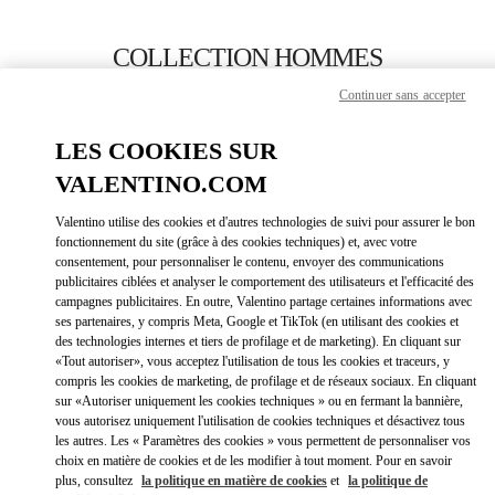
Skip to content
Return to Nav
COLLECTION HOMMES
Continuer sans accepter
Valentino
Moscow TsUM
LES COOKIES SUR
VALENTINO.COM
APPELLE MAINTENANT
Valentino utilise des cookies et d'autres technologies de suivi pour assurer le bon
LINK OPEN
OBTENIR DES DIRECTIONS
fonctionnement du site (grâce à des cookies techniques) et, avec votre
consentement, pour personnaliser le contenu, envoyer des communications
publicitaires ciblées et analyser le comportement des utilisateurs et l'efficacité des
campagnes publicitaires. En outre, Valentino partage certaines informations avec
ses partenaires, y compris Meta, Google et TikTok (en utilisant des cookies et
des technologies internes et tiers de profilage et de marketing). En cliquant sur
«Tout autoriser», vous acceptez l'utilisation de tous les cookies et traceurs, y
compris les cookies de marketing, de profilage et de réseaux sociaux. En cliquant
sur «Autoriser uniquement les cookies techniques » ou en fermant la bannière,
vous autorisez uniquement l'utilisation de cookies techniques et désactivez tous
Link Opens in New Tab
les autres. Les « Paramètres des cookies » vous permettent de personnaliser vos
choix en matière de cookies et de les modifier à tout moment. Pour en savoir
plus, consultez
la politique en matière de cookies
et
la politique de