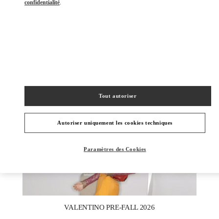
confidentialité
.
DÉCOUVRIR PLUS
NOUVEAUTÉS
Tout autoriser
Autoriser uniquement les cookies techniques
Paramètres des Cookies
New Tab
Link Opens in New Tab
VALENTINO PRE-FALL 2026