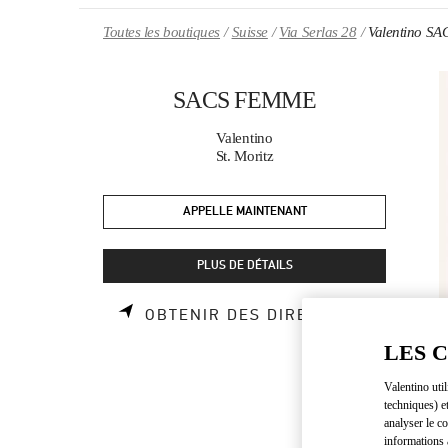
Skip to content
Return to Nav
Toutes les boutiques
Suisse
Via Serlas 28
Valentino S
SACS FEMME
Valentino
St. Moritz
APPELLE MAINTENANT
PLUS DE DÉTAILS
LINK OP
OBTENIR DES DIRECTIONS
LES 
Valentino uti
techniques) e
analyser le co
informations 