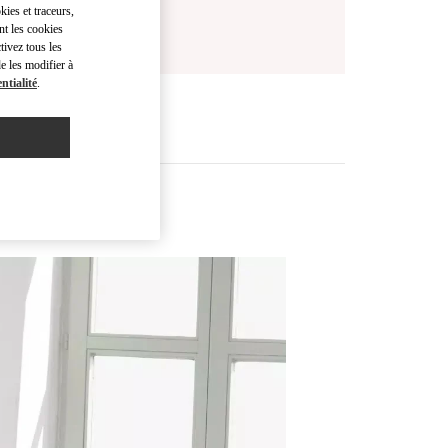
kies et traceurs,
nt les cookies
tivez tous les
e les modifier à
ntialité
.