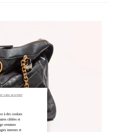
er sans accepter
pens in New Tab
âce à des cookies
ires ciblées et
ge certaines
gies internes et