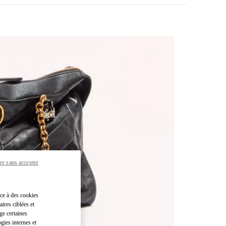
er sans accepter
pens in New Tab
âce à des cookies
ires ciblées et
ge certaines
gies internes et