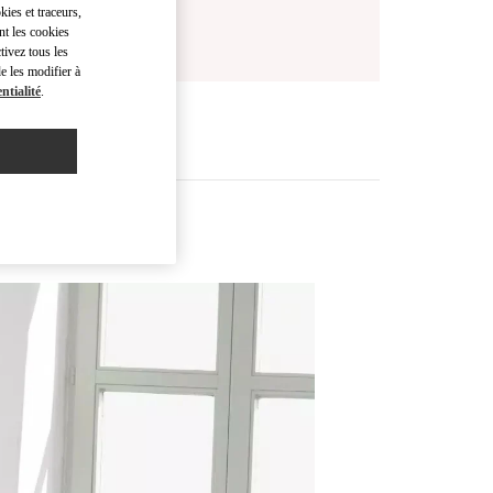
kies et traceurs,
nt les cookies
tivez tous les
e les modifier à
ntialité
.