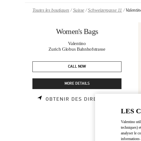
Skip to content
Return to Nav
Toutes les boutiques
Suisse
Schweizergasse 11
Valenti
Women's Bags
Valentino
Zurich Globus Bahnhofstrasse
CALL NOW
MORE DETAILS
LINK OP
OBTENIR DES DIRECTIONS
LES 
Valentino uti
techniques) e
analyser le co
informations 