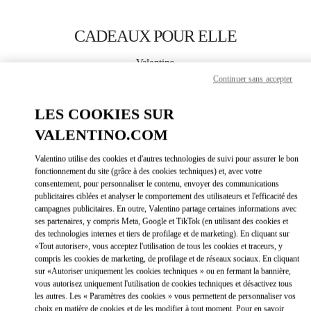
Skip to content
Return to Nav
CADEAUX POUR ELLE
Valentino
Zurich
Continuer sans accepter
LES COOKIES SUR
APPELLE MAINTENANT
VALENTINO.COM
LINK OPEN
OBTENIR DES DIRECTIONS
Valentino utilise des cookies et d'autres technologies de suivi pour assurer le bon
fonctionnement du site (grâce à des cookies techniques) et, avec votre
consentement, pour personnaliser le contenu, envoyer des communications
publicitaires ciblées et analyser le comportement des utilisateurs et l'efficacité des
campagnes publicitaires. En outre, Valentino partage certaines informations avec
ses partenaires, y compris Meta, Google et TikTok (en utilisant des cookies et
des technologies internes et tiers de profilage et de marketing). En cliquant sur
«Tout autoriser», vous acceptez l'utilisation de tous les cookies et traceurs, y
compris les cookies de marketing, de profilage et de réseaux sociaux. En cliquant
Link Opens in New Tab
sur «Autoriser uniquement les cookies techniques » ou en fermant la bannière,
vous autorisez uniquement l'utilisation de cookies techniques et désactivez tous
les autres. Les « Paramètres des cookies » vous permettent de personnaliser vos
choix en matière de cookies et de les modifier à tout moment. Pour en savoir