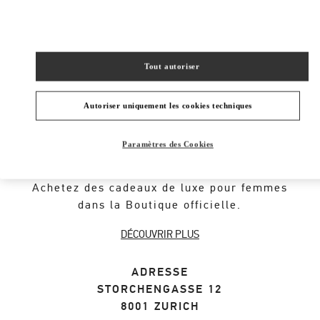
SHOP NOW
Link Opens in New Tab
Tout autoriser
Autoriser uniquement les cookies techniques
À PROPOS DE LA BOUTIQUE
Paramètres des Cookies
Découvrez la sélection de cadeaux pour
femmes par le créateur Valentino Garavani.
Achetez des cadeaux de luxe pour femmes
dans la Boutique officielle.
DÉCOUVRIR PLUS
ADRESSE
STORCHENGASSE 12
8001
ZURICH