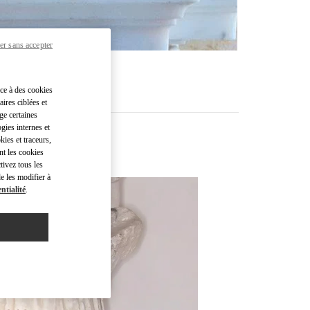
er sans accepter
âce à des cookies
ires ciblées et
ge certaines
gies internes et
kies et traceurs,
nt les cookies
tivez tous les
e les modifier à
ntialité
.