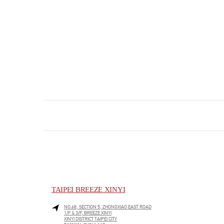
TAIPEI BREEZE XINYI
NO.68, SECTION 5, ZHONGXIAO EAST ROAD
1/F & 3/F, BREEZE XINYI
XINYI DISTRICT
TAIPEI CITY