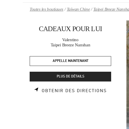
Skip to content
Return to Nav
Toutes les boutiques
Taïwan Chine
Taipei Breeze Nansha
CADEAUX POUR LUI
Valentino
Taipei Breeze Nanshan
APPELLE MAINTENANT
PLUS DE DÉTAILS
LINK OP
OBTENIR DES DIRECTIONS