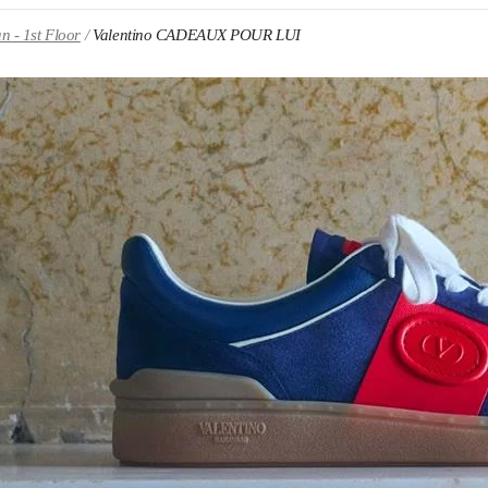
n - 1st Floor
Valentino CADEAUX POUR LUI
ENS IN NEW TAB
Link O