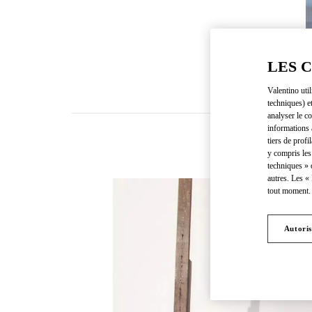
LES 
Valentino uti
techniques) e
analyser le co
informations 
tiers de profi
y compris les
techniques » 
autres. Les «
tout moment. 
Autoris