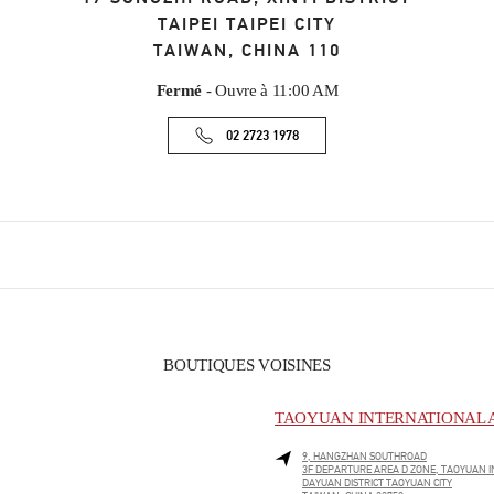
TAIPEI
TAIPEI CITY
TAIWAN, CHINA
110
Fermé
- Ouvre à
11:00 AM
02 2723 1978
BOUTIQUES VOISINES
TAOYUAN INTERNATIONAL A
9, HANGZHAN SOUTHROAD
3F DEPARTURE AREA D ZONE, TAOYUAN I
DAYUAN DISTRICT
TAOYUAN CITY