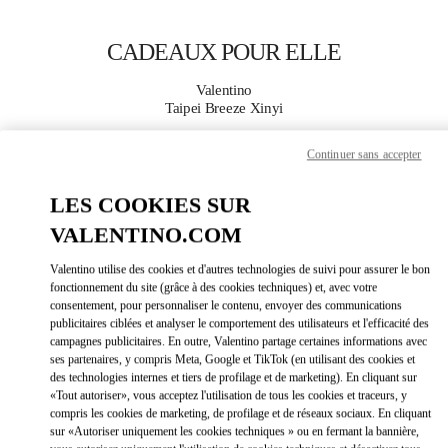
Skip to content
Return to Nav
CADEAUX POUR ELLE
Valentino
Taipei Breeze Xinyi
Continuer sans accepter
APPELLE MAINTENANT
LES COOKIES SUR
PLUS DE DÉTAILS
VALENTINO.COM
LINK OPEN
OBTENIR DES DIRECTIONS
Valentino utilise des cookies et d'autres technologies de suivi pour assurer le bon
fonctionnement du site (grâce à des cookies techniques) et, avec votre
consentement, pour personnaliser le contenu, envoyer des communications
publicitaires ciblées et analyser le comportement des utilisateurs et l'efficacité des
campagnes publicitaires. En outre, Valentino partage certaines informations avec
ses partenaires, y compris Meta, Google et TikTok (en utilisant des cookies et
des technologies internes et tiers de profilage et de marketing). En cliquant sur
«Tout autoriser», vous acceptez l'utilisation de tous les cookies et traceurs, y
compris les cookies de marketing, de profilage et de réseaux sociaux. En cliquant
sur «Autoriser uniquement les cookies techniques » ou en fermant la bannière,
Link Opens in New Tab