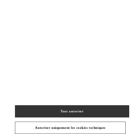
Tout autoriser
Autoriser uniquement les cookies techniques
Obtenir des directions
Link Opens in New Tab