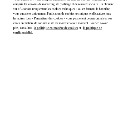
compris les cookies de marketing, de profilage et de réseaux sociaux. En cliquant
Obtenir des directions
Link Opens in New Tab
sur «Autoriser uniquement les cookies techniques » ou en fermant la bannière,
vous autorisez uniquement l'utilisation de cookies techniques et désactivez tous
les autres. Les « Paramètres des cookies » vous permettent de personnaliser vos
Y aller en Uber
choix en matière de cookies et de les modifier à tout moment. Pour en savoir
plus, consultez
la politique en matière de cookies
et
la politique de
confidentialité
.
HEURES D'OUVERTURE
Jour de la semaine
Heures
Dimanche
10:00 AM
-
9:00 PM