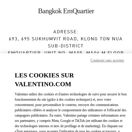
Skip to content
Return to Nav
Bangkok EmQuartier
ADRESSE:
693, 695 SUKHUMVIT ROAD, KLONG TON NUA
SUB-DISTRICT
EMQUARTIER, UNIT NO. MA05, MA06 M FLOOR
BUILDING A
Continuer sans accepter
WATTHANA
10110
BANGKOK
LES COOKIES SUR
VALENTINO.COM
Fermé
- Ouvre à
10:00 AM
Valentino utilise des cookies et d'autres technologies de suivi pour assurer le bon
fonctionnement du site (grâce à des cookies techniques) et, avec votre
consentement, pour personnaliser le contenu, envoyer des communications
RENDEZ-VOUS EN BOUTIQUE
publicitaires ciblées et analyser le comportement des utilisateurs et l'efficacité des
campagnes publicitaires. En outre, Valentino partage certaines informations avec
ses partenaires, y compris Meta, Google et TikTok (en utilisant des cookies et
02 003 6111
des technologies internes et tiers de profilage et de marketing). En cliquant sur
«Tout autoriser», vous acceptez l'utilisation de tous les cookies et traceurs, y