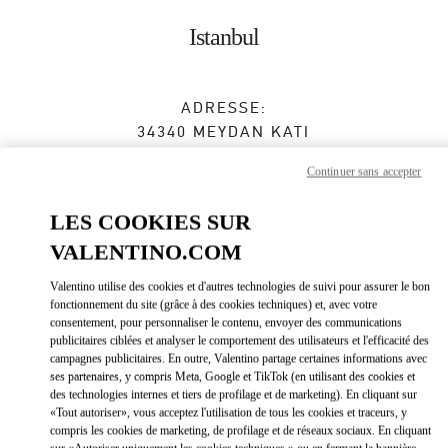
Skip to content
Return to Nav
Istanbul
ADRESSE:
34340 MEYDAN KATI
ZORLU CENTER
Continuer sans accepter
34340
ISTANBUL
LES COOKIES SUR
Ouvert maintenant
- Ferme à
10:00 PM
VALENTINO.COM
(0212) 306 33 92
Valentino utilise des cookies et d'autres technologies de suivi pour assurer le bon
fonctionnement du site (grâce à des cookies techniques) et, avec votre
Obtenir des directions
Link Opens in New Tab
consentement, pour personnaliser le contenu, envoyer des communications
publicitaires ciblées et analyser le comportement des utilisateurs et l'efficacité des
campagnes publicitaires. En outre, Valentino partage certaines informations avec
Y aller en Uber
ses partenaires, y compris Meta, Google et TikTok (en utilisant des cookies et
des technologies internes et tiers de profilage et de marketing). En cliquant sur
«Tout autoriser», vous acceptez l'utilisation de tous les cookies et traceurs, y
compris les cookies de marketing, de profilage et de réseaux sociaux. En cliquant