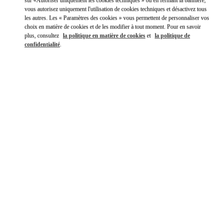
sur «Autoriser uniquement les cookies techniques » ou en fermant la bannière,
vous autorisez uniquement l'utilisation de cookies techniques et désactivez tous
les autres. Les « Paramètres des cookies » vous permettent de personnaliser vos
choix en matière de cookies et de les modifier à tout moment. Pour en savoir
plus, consultez
la politique en matière de cookies
et
la politique de
confidentialité
.
HEURES D'OUVERTURE
Jour de la semaine
Heures
Dimanche
10:00 AM
-
10:00 PM
Lundi
10:00 AM
-
10:00 PM
Mardi
10:00 AM
-
10:00 PM
Mercredi
10:00 AM
-
10:00 PM
Jeudi
10:00 AM
-
10:00 PM
Vendredi
10:00 AM
-
10:00 PM
Samedi
10:00 AM
-
10:00 PM