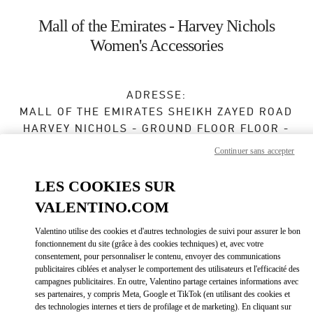
Skip to content
Return to Nav
Mall of the Emirates - Harvey Nichols
Women's Accessories
ADRESSE:
MALL OF THE EMIRATES SHEIKH ZAYED ROAD
HARVEY NICHOLS - GROUND FLOOR FLOOR -
MALL OF THE EMIRATES
Continuer sans accepter
DUBAI
LES COOKIES SUR
Ouvert maintenant
- Ferme à
12:00 AM
VALENTINO.COM
Valentino utilise des cookies et d'autres technologies de suivi pour assurer le bon
BOOK AN APPOINTMENT
fonctionnement du site (grâce à des cookies techniques) et, avec votre
consentement, pour personnaliser le contenu, envoyer des communications
publicitaires ciblées et analyser le comportement des utilisateurs et l'efficacité des
04 409 8888
campagnes publicitaires. En outre, Valentino partage certaines informations avec
ses partenaires, y compris Meta, Google et TikTok (en utilisant des cookies et
des technologies internes et tiers de profilage et de marketing). En cliquant sur
Obtenir des directions