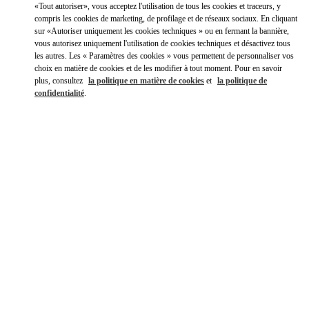
Link Opens in New Tab
«Tout autoriser», vous acceptez l'utilisation de tous les cookies et traceurs, y
compris les cookies de marketing, de profilage et de réseaux sociaux. En cliquant
sur «Autoriser uniquement les cookies techniques » ou en fermant la bannière,
Y aller en Uber
vous autorisez uniquement l'utilisation de cookies techniques et désactivez tous
les autres. Les « Paramètres des cookies » vous permettent de personnaliser vos
choix en matière de cookies et de les modifier à tout moment. Pour en savoir
plus, consultez
la politique en matière de cookies
et
la politique de
confidentialité
.
HEURES D'OUVERTURE
Jour de la semaine
Heures
Dimanche
10:00 AM
-
12:00 AM
Lundi
10:00 AM
-
11:00 PM