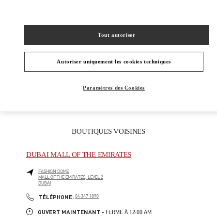
CATÉGORIES DE PRODUITS
Tout autoriser
Women's Shoes
Women's Bags
Autoriser uniquement les cookies techniques
CADEAUX POUR ELLE
Paramètres des Cookies
BOUTIQUES VOISINES
DUBAI MALL OF THE EMIRATES
FASHION DOME
MALL OF THE EMIRATES, LEVEL 2
DUBAI
LINK OPENS IN NEW TAB
PHONE
TÉLÉPHONE:
04 347 1890
OUVERT MAINTENANT
- FERME À
12:00 AM