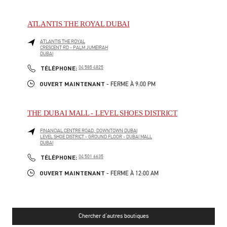
ATLANTIS THE ROYAL DUBAI
ATLANTIS THE ROYAL
CRESCENT RD - PALM JUMEIRAH
DUBAI
LINK OPENS IN NEW TAB
PHONE
TÉLÉPHONE:
04 585 4825
OUVERT MAINTENANT
- FERME À
9:00 PM
THE DUBAI MALL - LEVEL SHOES DISTRICT
FINANCIAL CENTRE ROAD, DOWNTOWN DUBAI
LEVEL SHOE DISTRICT - GROUND FLOOR - DUBAI MALL
DUBAI
LINK OPENS IN NEW TAB
PHONE
TÉLÉPHONE:
04 501 6635
OUVERT MAINTENANT
- FERME À
12:00 AM
Chercher d'autres boutiques