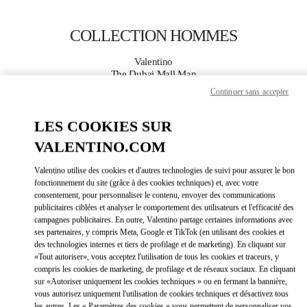
Skip to content
Return to Nav
COLLECTION HOMMES
Valentino
The Dubai Mall Man
Continuer sans accepter
APPELLE MAINTENANT
LES COOKIES SUR
VALENTINO.COM
PLUS DE DÉTAILS
Valentino utilise des cookies et d'autres technologies de suivi pour assurer le bon
LINK OPEN
OBTENIR DES DIRECTIONS
fonctionnement du site (grâce à des cookies techniques) et, avec votre
consentement, pour personnaliser le contenu, envoyer des communications
publicitaires ciblées et analyser le comportement des utilisateurs et l'efficacité des
campagnes publicitaires. En outre, Valentino partage certaines informations avec
ses partenaires, y compris Meta, Google et TikTok (en utilisant des cookies et
des technologies internes et tiers de profilage et de marketing). En cliquant sur
«Tout autoriser», vous acceptez l'utilisation de tous les cookies et traceurs, y
compris les cookies de marketing, de profilage et de réseaux sociaux. En cliquant
sur «Autoriser uniquement les cookies techniques » ou en fermant la bannière,
vous autorisez uniquement l'utilisation de cookies techniques et désactivez tous
Link Opens in New Tab
les autres. Les « Paramètres des cookies » vous permettent de personnaliser vos