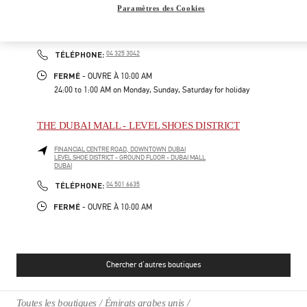
Paramètres des Cookies
FINANCIAL CENTER ROAD
FASHION AVENUE, THE DUBAI MALL - BOULEVARD FLOOR
DUBAI
PHONE
TÉLÉPHONE:
04 325 3042
FERMÉ
- OUVRE À
10:00 AM
24:00 to 1:00 AM on Monday, Sunday, Saturday for holiday
THE DUBAI MALL - LEVEL SHOES DISTRICT
FINANCIAL CENTRE ROAD, DOWNTOWN DUBAI
LEVEL SHOE DISTRICT - GROUND FLOOR - DUBAI MALL
DUBAI
PHONE
TÉLÉPHONE:
04 501 6635
FERMÉ
- OUVRE À
10:00 AM
Chercher d'autres boutiques
Toutes les boutiques
Émirats arabes unis