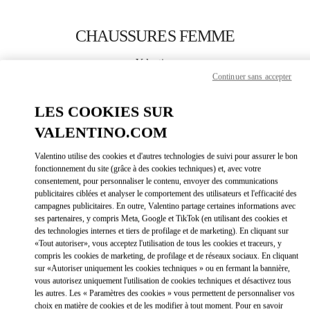
Skip to content
Return to Nav
CHAUSSURES FEMME
Valentino
Abu Dhabi Yas Mall
Continuer sans accepter
LES COOKIES SUR
APPELLE MAINTENANT
VALENTINO.COM
PLUS DE DÉTAILS
Valentino utilise des cookies et d'autres technologies de suivi pour assurer le bon
fonctionnement du site (grâce à des cookies techniques) et, avec votre
consentement, pour personnaliser le contenu, envoyer des communications
LINK OPEN
OBTENIR DES DIRECTIONS
publicitaires ciblées et analyser le comportement des utilisateurs et l'efficacité des
campagnes publicitaires. En outre, Valentino partage certaines informations avec
ses partenaires, y compris Meta, Google et TikTok (en utilisant des cookies et
des technologies internes et tiers de profilage et de marketing). En cliquant sur
«Tout autoriser», vous acceptez l'utilisation de tous les cookies et traceurs, y
compris les cookies de marketing, de profilage et de réseaux sociaux. En cliquant
sur «Autoriser uniquement les cookies techniques » ou en fermant la bannière,
vous autorisez uniquement l'utilisation de cookies techniques et désactivez tous
les autres. Les « Paramètres des cookies » vous permettent de personnaliser vos
choix en matière de cookies et de les modifier à tout moment. Pour en savoir
Link Opens in New Tab