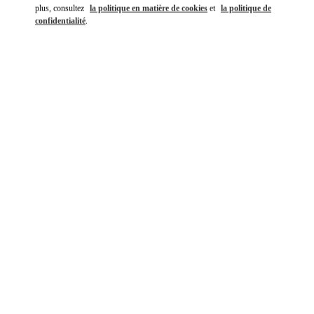
plus, consultez
la politique en matière de cookies
et
la politique de
confidentialité
.
DÉCOUVRIR PLUS
NOUVEAUTÉS