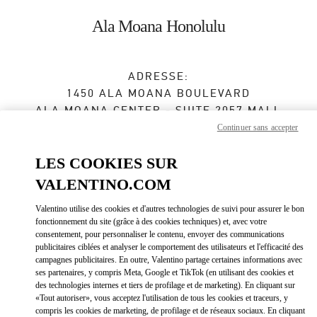
Skip to content
Return to Nav
Ala Moana Honolulu
ADRESSE:
1450 ALA MOANA BOULEVARD
ALA MOANA CENTER - SUITE 2057 MALL
LEVEL 2
Continuer sans accepter
HONOLULU
,
HI
96814
LES COOKIES SUR
Fermé
- Ouvre à
10:00 AM
VALENTINO.COM
Valentino utilise des cookies et d'autres technologies de suivi pour assurer le bon
fonctionnement du site (grâce à des cookies techniques) et, avec votre
RENDEZ-VOUS EN BOUTIQUE
consentement, pour personnaliser le contenu, envoyer des communications
publicitaires ciblées et analyser le comportement des utilisateurs et l'efficacité des
campagnes publicitaires. En outre, Valentino partage certaines informations avec
(808) 942-9218
ses partenaires, y compris Meta, Google et TikTok (en utilisant des cookies et
des technologies internes et tiers de profilage et de marketing). En cliquant sur
Obtenir des directions
«Tout autoriser», vous acceptez l'utilisation de tous les cookies et traceurs, y
Link Opens in New Tab
compris les cookies de marketing, de profilage et de réseaux sociaux. En cliquant