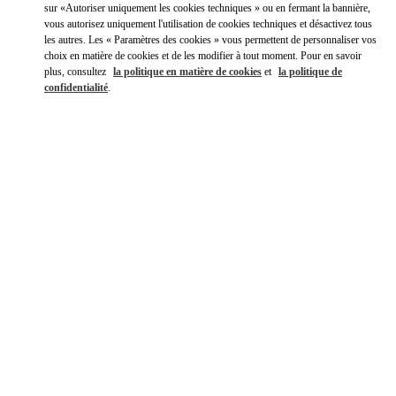
sur «Autoriser uniquement les cookies techniques » ou en fermant la bannière,
Y aller en Uber
vous autorisez uniquement l'utilisation de cookies techniques et désactivez tous
les autres. Les « Paramètres des cookies » vous permettent de personnaliser vos
choix en matière de cookies et de les modifier à tout moment. Pour en savoir
plus, consultez
la politique en matière de cookies
et
la politique de
confidentialité
.
HEURES D'OUVERTURE
Jour de la semaine
Heures
Dimanche
10:00 AM
-
8:00 PM
Lundi
10:00 AM
-
8:00 PM
Mardi
10:00 AM
-
8:00 PM
Mercredi
10:00 AM
-
8:00 PM