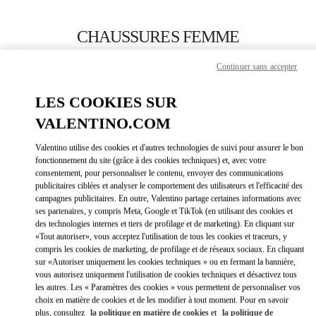
Skip to content
Return to Nav
CHAUSSURES FEMME
Valentino
Continuer sans accepter
Atlanta
LES COOKIES SUR
APPELLE MAINTENANT
VALENTINO.COM
Valentino utilise des cookies et d'autres technologies de suivi pour assurer le bon
PLUS DE DÉTAILS
fonctionnement du site (grâce à des cookies techniques) et, avec votre
consentement, pour personnaliser le contenu, envoyer des communications
publicitaires ciblées et analyser le comportement des utilisateurs et l'efficacité des
LINK OPEN
OBTENIR DES DIRECTIONS
campagnes publicitaires. En outre, Valentino partage certaines informations avec
ses partenaires, y compris Meta, Google et TikTok (en utilisant des cookies et
des technologies internes et tiers de profilage et de marketing). En cliquant sur
«Tout autoriser», vous acceptez l'utilisation de tous les cookies et traceurs, y
compris les cookies de marketing, de profilage et de réseaux sociaux. En cliquant
sur «Autoriser uniquement les cookies techniques » ou en fermant la bannière,
vous autorisez uniquement l'utilisation de cookies techniques et désactivez tous
les autres. Les « Paramètres des cookies » vous permettent de personnaliser vos
choix en matière de cookies et de les modifier à tout moment. Pour en savoir
plus, consultez
la politique en matière de cookies
et
la politique de
Link Opens in New Tab