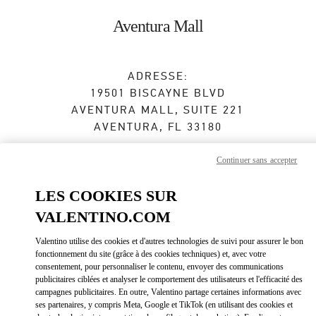
Skip to content
Return to Nav
Aventura Mall
ADRESSE:
19501 BISCAYNE BLVD
AVENTURA MALL, SUITE 221
AVENTURA
,
FL
33180
Ouvert maintenant
- Ferme à
9:00 PM
Continuer sans accepter
LES COOKIES SUR
RENDEZ-VOUS EN BOUTIQUE
VALENTINO.COM
Valentino utilise des cookies et d'autres technologies de suivi pour assurer le bon
(786) 396-0112
fonctionnement du site (grâce à des cookies techniques) et, avec votre
consentement, pour personnaliser le contenu, envoyer des communications
Obtenir des directions
publicitaires ciblées et analyser le comportement des utilisateurs et l'efficacité des
Link Opens in New Tab
campagnes publicitaires. En outre, Valentino partage certaines informations avec
ses partenaires, y compris Meta, Google et TikTok (en utilisant des cookies et