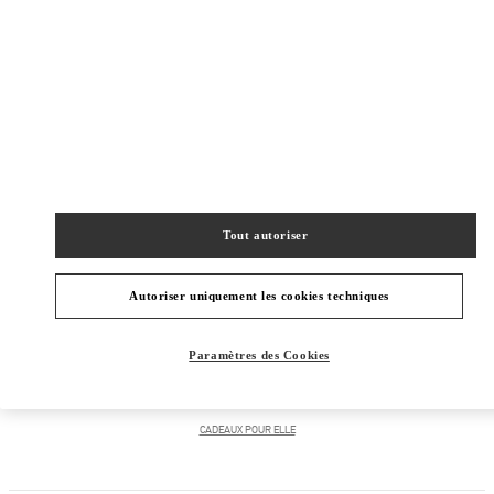
Obtenir des directions
Link Opens in New Tab
Tout autoriser
Autoriser uniquement les cookies techniques
CATÉGORIES DE PRODUITS
Paramètres des Cookies
CADEAUX POUR LUI
CADEAUX POUR ELLE