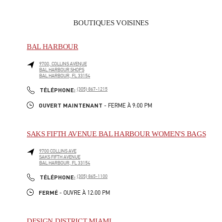
BOUTIQUES VOISINES
BAL HARBOUR
9700, COLLINS AVENUE
BAL HARBOUR SHOPS
BAL HARBOUR
,
FL
33154
LINK OPENS IN NEW TAB
PHONE
TÉLÉPHONE:
(305) 867-1215
OUVERT MAINTENANT
- FERME À
9:00 PM
SAKS FIFTH AVENUE BAL HARBOUR WOMEN'S BAGS
9700 COLLINS AVE
SAKS FIFTH AVENUE
BAL HARBOUR
,
FL
33154
LINK OPENS IN NEW TAB
PHONE
TÉLÉPHONE:
(305) 865-1100
FERMÉ
- OUVRE À
12:00 PM
DESIGN DISTRICT MIAMI