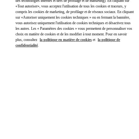
Y aller en Uber
des technologies internes et tiers de profilage et de marketing). En cliquant sur
«Tout autoriser», vous acceptez l'utilisation de tous les cookies et traceurs, y
compris les cookies de marketing, de profilage et de réseaux sociaux. En cliquant
sur «Autoriser uniquement les cookies techniques » ou en fermant la bannière,
vous autorisez uniquement l'utilisation de cookies techniques et désactivez tous
les autres. Les « Paramètres des cookies » vous permettent de personnaliser vos
choix en matière de cookies et de les modifier à tout moment. Pour en savoir
plus, consultez
la politique en matière de cookies
et
la politique de
confidentialité
.
HEURES D'OUVERTURE
Jour de la semaine
Heures
Dimanche
12:00 PM
-
8:00 PM
Lundi
10:00 AM
-
9:00 PM
Mardi
10:00 AM
-
9:00 PM
Mercredi
10:00 AM
-
9:00 PM
Jeudi
10:00 AM
-
9:00 PM
Vendredi
10:00 AM
-
9:00 PM