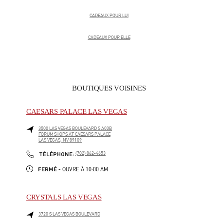
CADEAUX POUR LUI
CADEAUX POUR ELLE
BOUTIQUES VOISINES
CAESARS PALACE LAS VEGAS
3500 LAS VEGAS BOULEVARD S A03B
FORUM SHOPS AT CAESARS PALACE
LAS VEGAS
,
NV
89109
LINK OPENS IN NEW TAB
PHONE
TÉLÉPHONE:
(702) 862-4653
FERMÉ
- OUVRE À
10:00 AM
CRYSTALS LAS VEGAS
3720 S LAS VEGAS BOULEVARD