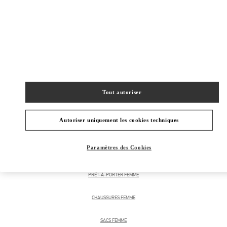
Obtenir des directions
Link Opens in New Tab
Tout autoriser
Autoriser uniquement les cookies techniques
CATÉGORIES DE PRODUITS
Paramètres des Cookies
PRÊT-À-PORTER FEMME
CHAUSSURES FEMME
SACS FEMME