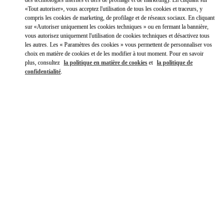
Y aller en Uber
«Tout autoriser», vous acceptez l'utilisation de tous les cookies et traceurs, y
compris les cookies de marketing, de profilage et de réseaux sociaux. En cliquant
sur «Autoriser uniquement les cookies techniques » ou en fermant la bannière,
vous autorisez uniquement l'utilisation de cookies techniques et désactivez tous
les autres. Les « Paramètres des cookies » vous permettent de personnaliser vos
choix en matière de cookies et de les modifier à tout moment. Pour en savoir
plus, consultez
la politique en matière de cookies
et
la politique de
confidentialité
.
HEURES D'OUVERTURE
Jour de la semaine
Heures
Dimanche
10:00 AM
-
9:00 PM
Lundi
10:00 AM
-
9:00 PM
Mardi
10:00 AM
-
9:00 PM
Mercredi
10:00 AM
-
9:00 PM
Jeudi
10:00 AM
-
9:00 PM
Vendredi
10:00 AM
-
10:00 PM