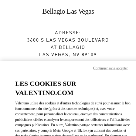
Skip to content
Return to Nav
Bellagio Las Vegas
ADRESSE:
3600 S LAS VEGAS BOULEVARD
AT BELLAGIO
LAS VEGAS
,
NV
89109
Fermé
- Ouvre à
10:00 AM
Continuer sans accepter
LES COOKIES SUR
RENDEZ-VOUS EN BOUTIQUE
VALENTINO.COM
Valentino utilise des cookies et d'autres technologies de suivi pour assurer le bon
(702) 836-3525
fonctionnement du site (grâce à des cookies techniques) et, avec votre
consentement, pour personnaliser le contenu, envoyer des communications
publicitaires ciblées et analyser le comportement des utilisateurs et l'efficacité des
Obtenir des directions
Link Opens in New Tab
campagnes publicitaires. En outre, Valentino partage certaines informations avec
ses partenaires, y compris Meta, Google et TikTok (en utilisant des cookies et
des technologies internes et tiers de profilage et de marketing). En cliquant sur