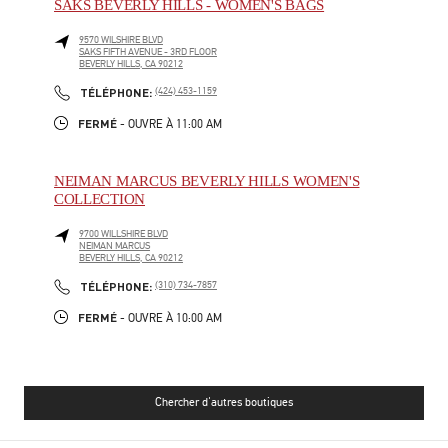
SAKS BEVERLY HILLS - WOMEN'S BAGS
9570 WILSHIRE BLVD
SAKS FIFTH AVENUE - 3RD FLOOR
BEVERLY HILLS
,
CA
90212
PHONE
TÉLÉPHONE:
(424) 453-1159
FERMÉ
- OUVRE À
11:00 AM
NEIMAN MARCUS BEVERLY HILLS WOMEN'S
COLLECTION
9700 WILLSHIRE BLVD
NEIMAN MARCUS
BEVERLY HILLS
,
CA
90212
PHONE
TÉLÉPHONE:
(310) 734-7857
FERMÉ
- OUVRE À
10:00 AM
Chercher d'autres boutiques