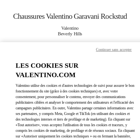
Skip to content
Return to Nav
Chaussures Valentino Garavani Rockstud
Valentino
Beverly Hills
Continuer sans accepter
APPELLE MAINTENANT
LES COOKIES SUR
PLUS DE DÉTAILS
VALENTINO.COM
LINK OPEN
OBTENIR DES DIRECTIONS
Valentino utilise des cookies et d'autres technologies de suivi pour assurer le bon
fonctionnement du site (grâce à des cookies techniques) et, avec votre
consentement, pour personnaliser le contenu, envoyer des communications
publicitaires ciblées et analyser le comportement des utilisateurs et l'efficacité des
campagnes publicitaires. En outre, Valentino partage certaines informations avec
ses partenaires, y compris Meta, Google et TikTok (en utilisant des cookies et
des technologies internes et tiers de profilage et de marketing). En cliquant sur
«Tout autoriser», vous acceptez l'utilisation de tous les cookies et traceurs, y
compris les cookies de marketing, de profilage et de réseaux sociaux. En cliquant
sur «Autoriser uniquement les cookies techniques » ou en fermant la bannière,
Link Opens in New Tab