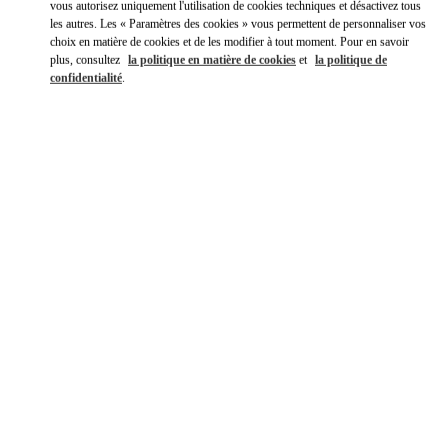
vous autorisez uniquement l'utilisation de cookies techniques et désactivez tous
les autres. Les « Paramètres des cookies » vous permettent de personnaliser vos
choix en matière de cookies et de les modifier à tout moment. Pour en savoir
plus, consultez
la politique en matière de cookies
et
la politique de
confidentialité
.
DÉCOUVRIR PLUS
NOUVEAUTÉS