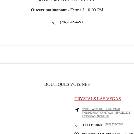
Ouvert maintenant
- Ferme à
10:00 PM
(702) 862-4653
BOUTIQUES VOISINES
CRYSTALS LAS VEGAS
3720 S LAS VEGAS BOULEVARD
THE SHOPS AT CRYSTALS – SPACE 223B
LAS VEGAS
,
NV
89158
PHONE
TÉLÉPHONE:
(702) 737-7603