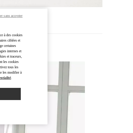
er sans accepter
R PLUS
âce à des cookies
ires ciblées et
ge certaines
gies internes et
kies et traceurs,
nt les cookies
tivez tous les
e les modifier à
ntialité
.