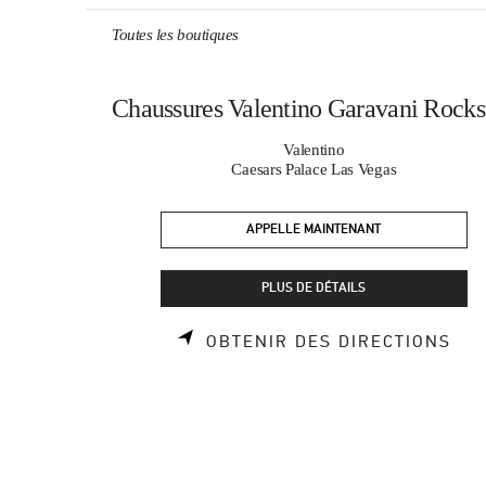
Skip to content
Return to Nav
Toutes les boutiques
Chaussures Valentino Garavani Rocks
Valentino
Caesars Palace Las Vegas
APPELLE MAINTENANT
PLUS DE DÉTAILS
LIN
OBTENIR DES DIRECTIONS