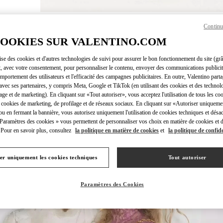
Continu
DÉCOUVRI
COOKIES SUR VALENTINO.COM
lise des cookies et d'autres technologies de suivi pour assurer le bon fonctionnement du site (gr
t, avec votre consentement, pour personnaliser le contenu, envoyer des communications publicita
mportement des utilisateurs et l'efficacité des campagnes publicitaires. En outre, Valentino parta
NOUVEAUTÉS
avec ses partenaires, y compris Meta, Google et TikTok (en utilisant des cookies et des technolo
lage et de marketing). En cliquant sur «Tout autoriser», vous acceptez l'utilisation de tous les coo
 cookies de marketing, de profilage et de réseaux sociaux. En cliquant sur «Autoriser uniqueme
ou en fermant la bannière, vous autorisez uniquement l'utilisation de cookies techniques et désac
 Paramètres des cookies » vous permettent de personnaliser vos choix en matière de cookies et d
Pour en savoir plus, consultez
la politique en matière de cookies
et
la politique de confide
er uniquement les cookies techniques
Tout autoriser
Paramètres des Cookies