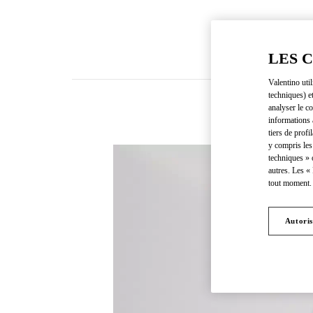
LES 
Valentino uti
techniques) e
analyser le co
informations 
tiers de profi
y compris les
techniques » 
autres. Les «
tout moment. 
Autoris