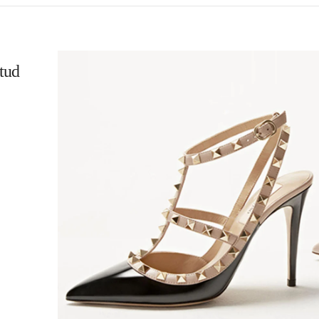
tud
L
K OPENS IN NEW TAB