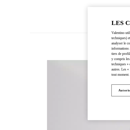
LES 
Valentino uti
techniques) e
analyser le co
informations 
tiers de profi
y compris les
techniques » 
autres. Les «
tout moment. 
Autoris