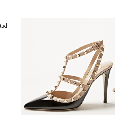
tud
L
K OPENS IN NEW TAB