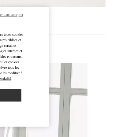
er sans accepter
R PLUS
âce à des cookies
ires ciblées et
ge certaines
gies internes et
kies et traceurs,
nt les cookies
tivez tous les
e les modifier à
ntialité
.