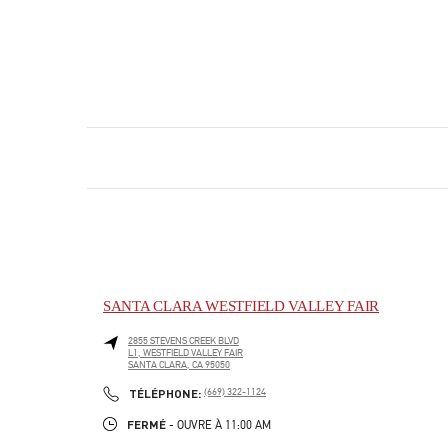
SANTA CLARA WESTFIELD VALLEY FAIR
2855 STEVENS CREEK BLVD
L1, WESTFIELD VALLEY FAIR
SANTA CLARA
,
CA
95050
PHONE
TÉLÉPHONE:
(669) 322-1124
FERMÉ
- OUVRE À
11:00 AM