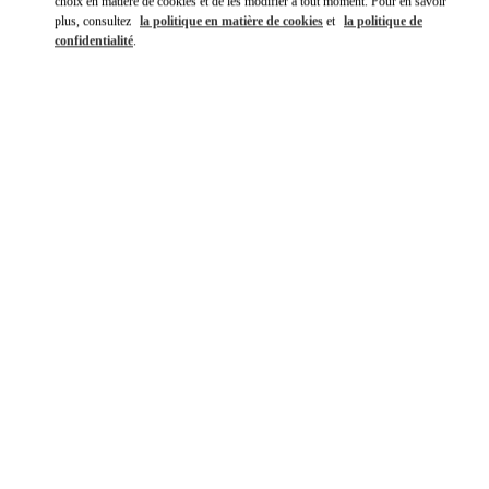
choix en matière de cookies et de les modifier à tout moment. Pour en savoir
plus, consultez
la politique en matière de cookies
et
la politique de
confidentialité
.
DÉCOUVRIR PLUS
NOUVEAUTÉS