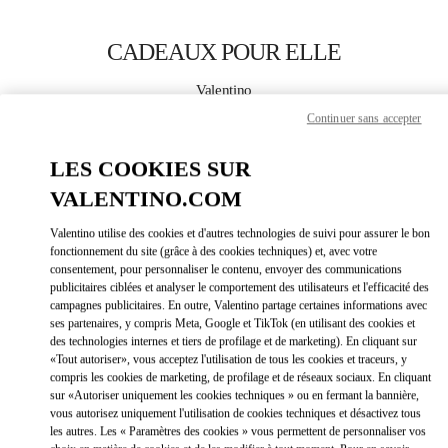
Skip to content
Return to Nav
CADEAUX POUR ELLE
Valentino
Newbury Street Boston
Continuer sans accepter
LES COOKIES SUR
APPELLE MAINTENANT
VALENTINO.COM
PLUS DE DÉTAILS
Valentino utilise des cookies et d'autres technologies de suivi pour assurer le bon
fonctionnement du site (grâce à des cookies techniques) et, avec votre
LINK OPEN
OBTENIR DES DIRECTIONS
consentement, pour personnaliser le contenu, envoyer des communications
publicitaires ciblées et analyser le comportement des utilisateurs et l'efficacité des
campagnes publicitaires. En outre, Valentino partage certaines informations avec
ses partenaires, y compris Meta, Google et TikTok (en utilisant des cookies et
des technologies internes et tiers de profilage et de marketing). En cliquant sur
«Tout autoriser», vous acceptez l'utilisation de tous les cookies et traceurs, y
compris les cookies de marketing, de profilage et de réseaux sociaux. En cliquant
sur «Autoriser uniquement les cookies techniques » ou en fermant la bannière,
vous autorisez uniquement l'utilisation de cookies techniques et désactivez tous
les autres. Les « Paramètres des cookies » vous permettent de personnaliser vos
Link Opens in New Tab