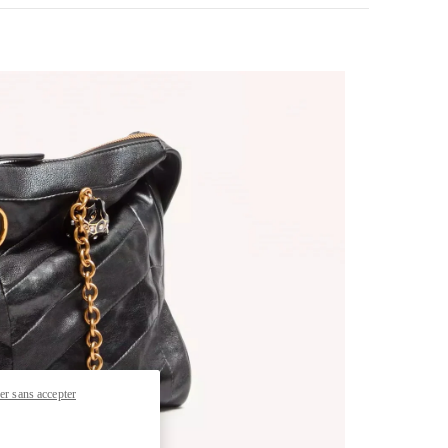
pens in New Tab
er sans accepter