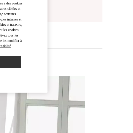
âce à des cookies
ires ciblées et
ge certaines
gies internes et
kies et traceurs,
nt les cookies
tivez tous les
e les modifier à
ntialité
.