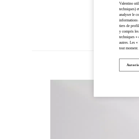
Valentino uti
techniques) e
analyser le co
informations 
tiers de profi
y compris les
techniques » 
autres. Les «
tout moment. 
Autoris