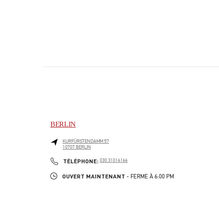
BERLIN
KURFÜRSTENDAMM 57
10707
BERLIN
PHONE
TÉLÉPHONE:
030 31016166
OUVERT MAINTENANT
- FERME À
6:00 PM