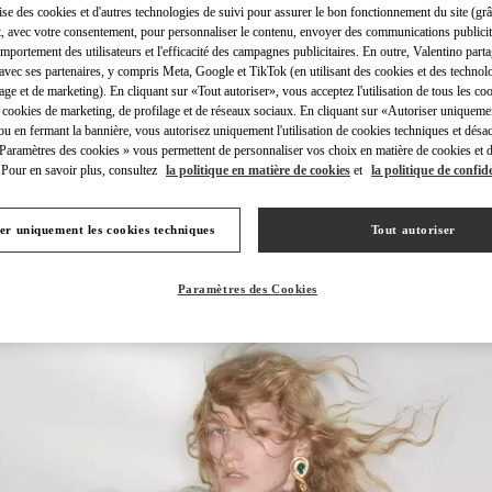
lise des cookies et d'autres technologies de suivi pour assurer le bon fonctionnement du site (gr
t, avec votre consentement, pour personnaliser le contenu, envoyer des communications publicita
mportement des utilisateurs et l'efficacité des campagnes publicitaires. En outre, Valentino parta
avec ses partenaires, y compris Meta, Google et TikTok (en utilisant des cookies et des technolo
lage et de marketing). En cliquant sur «Tout autoriser», vous acceptez l'utilisation de tous les coo
 cookies de marketing, de profilage et de réseaux sociaux. En cliquant sur «Autoriser uniqueme
DÉCOUVRIR PLUS
ou en fermant la bannière, vous autorisez uniquement l'utilisation de cookies techniques et désac
 Paramètres des cookies » vous permettent de personnaliser vos choix en matière de cookies et d
Pour en savoir plus, consultez
la politique en matière de cookies
et
la politique de confide
er uniquement les cookies techniques
Tout autoriser
NOUVEAUTÉS
Paramètres des Cookies