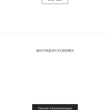
Link Opens in New Tab
BOUTIQUES VOISINES
Chercher d'autres boutiques