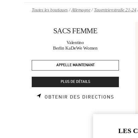
Skip to content
Return to Nav
Toutes les boutiques
Allemagne
Tauentzienstraße 21-24
SACS FEMME
Valentino
Berlin KaDeWe Women
APPELLE MAINTENANT
PLUS DE DÉTAILS
LINK OP
OBTENIR DES DIRECTIONS
LES 