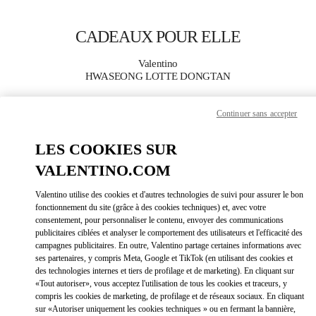
Skip to content
Return to Nav
CADEAUX POUR ELLE
Valentino
HWASEONG LOTTE DONGTAN
Continuer sans accepter
APPELLE MAINTENANT
LES COOKIES SUR
PLUS DE DÉTAILS
VALENTINO.COM
LINK OPEN
OBTENIR DES DIRECTIONS
Valentino utilise des cookies et d'autres technologies de suivi pour assurer le bon
fonctionnement du site (grâce à des cookies techniques) et, avec votre
consentement, pour personnaliser le contenu, envoyer des communications
publicitaires ciblées et analyser le comportement des utilisateurs et l'efficacité des
campagnes publicitaires. En outre, Valentino partage certaines informations avec
ses partenaires, y compris Meta, Google et TikTok (en utilisant des cookies et
des technologies internes et tiers de profilage et de marketing). En cliquant sur
«Tout autoriser», vous acceptez l'utilisation de tous les cookies et traceurs, y
compris les cookies de marketing, de profilage et de réseaux sociaux. En cliquant
sur «Autoriser uniquement les cookies techniques » ou en fermant la bannière,
Link Opens in New Tab