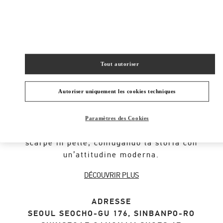
SHOP NOW
Link Opens in New Tab
Tout autoriser
À PROPOS DE LA BOUTIQUE
Autoriser uniquement les cookies techniques
Un iconico codice della Maison ripreso
dall’architettura romana. Il motivo Valentino
Paramètres des Cookies
Garavani Rockstud decora una selezione di
scarpe in pelle, coniugando la storia con
un’attitudine moderna.
DÉCOUVRIR PLUS
ADRESSE
SEOUL
SEOCHO-GU
176, SINBANPO-RO