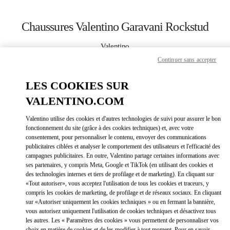
Skip to content
Return to Nav
Chaussures Valentino Garavani Rockstud
Valentino
Seoul Shinsegae Gangnam Shoes
Continuer sans accepter
LES COOKIES SUR
APPELLE MAINTENANT
VALENTINO.COM
LINK OPEN
OBTENIR DES DIRECTIONS
Valentino utilise des cookies et d'autres technologies de suivi pour assurer le bon
fonctionnement du site (grâce à des cookies techniques) et, avec votre
consentement, pour personnaliser le contenu, envoyer des communications
publicitaires ciblées et analyser le comportement des utilisateurs et l'efficacité des
campagnes publicitaires. En outre, Valentino partage certaines informations avec
ses partenaires, y compris Meta, Google et TikTok (en utilisant des cookies et
des technologies internes et tiers de profilage et de marketing). En cliquant sur
«Tout autoriser», vous acceptez l'utilisation de tous les cookies et traceurs, y
compris les cookies de marketing, de profilage et de réseaux sociaux. En cliquant
Link Opens in New Tab
sur «Autoriser uniquement les cookies techniques » ou en fermant la bannière,
vous autorisez uniquement l'utilisation de cookies techniques et désactivez tous
les autres. Les « Paramètres des cookies » vous permettent de personnaliser vos
choix en matière de cookies et de les modifier à tout moment. Pour en savoir