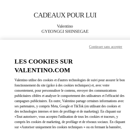
Skip to content
Return to Nav
CADEAUX POUR LUI
Valentino
GYEONGGI SHINSEGAE
Continuer sans accepter
APPELLE MAINTENANT
LES COOKIES SUR
PLUS DE DÉTAILS
VALENTINO.COM
LINK OPEN
OBTENIR DES DIRECTIONS
Valentino utilise des cookies et d'autres technologies de suivi pour assurer le bon
fonctionnement du site (grâce à des cookies techniques) et, avec votre
consentement, pour personnaliser le contenu, envoyer des communications
publicitaires ciblées et analyser le comportement des utilisateurs et l'efficacité des
campagnes publicitaires. En outre, Valentino partage certaines informations avec
ses partenaires, y compris Meta, Google et TikTok (en utilisant des cookies et
des technologies internes et tiers de profilage et de marketing). En cliquant sur
«Tout autoriser», vous acceptez l'utilisation de tous les cookies et traceurs, y
compris les cookies de marketing, de profilage et de réseaux sociaux. En cliquant
sur «Autoriser uniquement les cookies techniques » ou en fermant la bannière,
Link Opens in New Tab