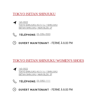
TOKYO ISETAN SHINJUKU
160-0022
TOKYO
SHINJUKU-KU
3-14-1 SHINJUKU
ISETAN SHINJUKU, MAIN BLDG. 4F
LINK OPENS IN NEW TAB
PHONE
TÉLÉPHONE:
03-3354-5303
OUVERT MAINTENANT
- FERME À
8:00 PM
TOKYO ISETAN SHINJUKU WOMEN'S SHOES
160-0022
TOKYO
SHINJUKU-KU
3-14-1 SHINJUKU
ISETAN SHINJUKU, MAIN BLDG. 2F
LINK OPENS IN NEW TAB
PHONE
TÉLÉPHONE:
03-3352-1111
OUVERT MAINTENANT
- FERME À
8:00 PM