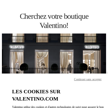
Skip to content
Return to Nav
Cherchez votre boutique
Valentino!
Continuer sans accepter
LES COOKIES SUR
Veuillez chercher votre pays/région !
VALENTINO.COM
Découvrez nos boutiques en effectuant une recherche par pays/région
ou en cliquant sur les listes des pays.
Valentino utilise des cookies et d'autres technologies de suivi pour assurer le bon