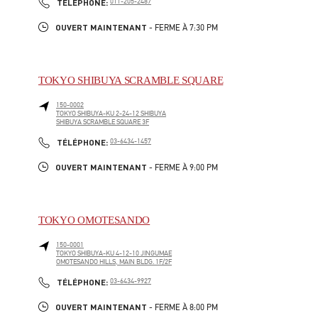
PHONE
TÉLÉPHONE:
011-205-2487
OUVERT MAINTENANT
- FERME À
7:30 PM
TOKYO SHIBUYA SCRAMBLE SQUARE
150-0002
TOKYO
SHIBUYA-KU
2-24-12 SHIBUYA
SHIBUYA SCRAMBLE SQUARE 3F
LINK OPENS IN NEW TAB
PHONE
TÉLÉPHONE:
03-6434-1457
OUVERT MAINTENANT
- FERME À
9:00 PM
TOKYO OMOTESANDO
150-0001
TOKYO
SHIBUYA-KU
4-12-10 JINGUMAE
OMOTESANDO HILLS, MAIN BLDG. 1F/2F
LINK OPENS IN NEW TAB
PHONE
TÉLÉPHONE:
03-6434-9927
OUVERT MAINTENANT
- FERME À
8:00 PM