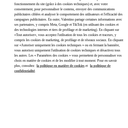
fonctionnement du site (grâce à des cookies techniques) et, avec votre
Rechercher
consentement, pour personnaliser le contenu, envoyer des communications
Ville, État/Province, Code postal ou Ville et Pays
publicitaires ciblées et analyser le comportement des utilisateurs et l'efficacité des
JAPON
campagnes publicitaires. En outre, Valentino partage certaines informations avec
ses partenaires, y compris Meta, Google et TikTok (en utilisant des cookies et
des technologies internes et tiers de profilage et de marketing). En cliquant sur
«Tout autoriser», vous acceptez l'utilisation de tous les cookies et traceurs, y
TOKYO HANKYU MEN'S
compris les cookies de marketing, de profilage et de réseaux sociaux. En cliquant
sur «Autoriser uniquement les cookies techniques » ou en fermant la bannière,
100-8488
vous autorisez uniquement l'utilisation de cookies techniques et désactivez tous
TOKYO
CHIYODA-KU
2-5-1 YURAKUCHO
HANKYU MEN'S TOKYO 2F
les autres. Les « Paramètres des cookies » vous permettent de personnaliser vos
LINK OPENS IN NEW TAB
choix en matière de cookies et de les modifier à tout moment. Pour en savoir
PHONE
TÉLÉPHONE:
03-6252-5127
plus, consultez
la politique en matière de cookies
et
la politique de
confidentialité
.
OUVERT MAINTENANT
- FERME À
8:00 PM
TOKYO GINZA MITSUKOSHI WOMEN'S SHOES
104-8212
TOKYO
CHUO-KU
4-6-16 GINZA
GINZA MITSUKOSHI 2F
LINK OPENS IN NEW TAB
PHONE
TÉLÉPHONE:
03-6264-4310
OUVERT MAINTENANT
- FERME À
8:00 PM